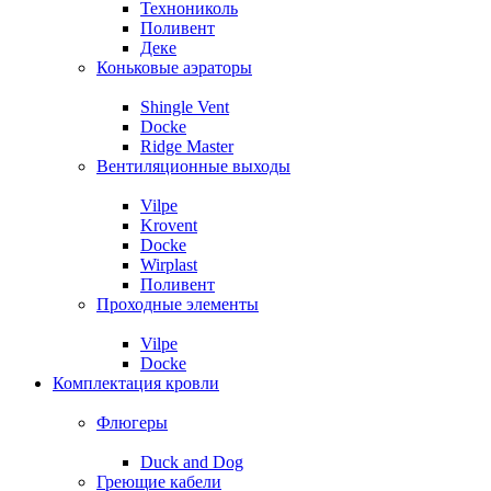
Технониколь
Поливент
Деке
Коньковые аэраторы
Shingle Vent
Docke
Ridge Master
Вентиляционные выходы
Vilpe
Krovent
Docke
Wirplast
Поливент
Проходные элементы
Vilpe
Docke
Комплектация кровли
Флюгеры
Duck and Dog
Греющие кабели