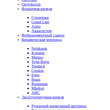
Ондувилла
Фальцевая кровля
Стинержи
Grand Line
Armo
Аквасистем
Фиброцементный сланец
Керамическая черепица
Nelskamp
Koramic
Maruso
Tejas Borja
Tondach
Creaton
Erlus
Braas
Rongguan
Mladost
ABC
Эксплуатируемая кровля
Рулонный кровельный материал