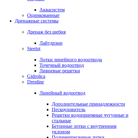
Аквасистем
Оцинкованные
Дренажные системы
Дренаж без щебня
Лайтдрэин
Steelot
Лотки линейного водоотвода
Точечный водоотвод
Ливневые решетки
Gidrolica
Drenline
Линейный водоотвод
Дополнительные принадлежности
Пескоуловитель
Решетки водоприемные чугунные и
стальные
Бетонные лотки с внутренним
уклоном
Полимерпесчаные лотки