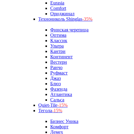
Eurasia
Comfort
Ориджинал
Технониколь Shinglas
-35%
Финская черепица
Оптима
Классик
Ультра
Кантри
Континент
Вестерн
Ранчо
Руфмаст
Джаз
Блюз
Фазенда
Атлантика
Сальса
Quiet-Tile
-15%
Тегола
-15%
Бизнес Уника
Комфорт
Лемех