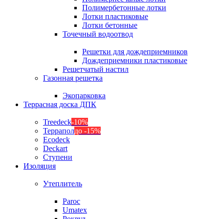
Полимербетонные лотки
Лотки пластиковые
Лотки бетонные
Точечный водоотвод
Решетки для дождеприемников
Дождеприемники пластиковые
Решетчатый настил
Газонная решетка
Экопарковка
Террасная доска ДПК
Treedeck
-10%
Террапол
до -15%
Ecodeck
Deckart
Ступени
Изоляция
Утеплитель
Paroc
Umatex
Роквул