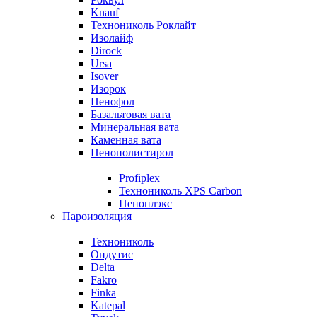
Knauf
Технониколь Роклайт
Изолайф
Dirock
Ursa
Isover
Изорок
Пенофол
Базальтовая вата
Минеральная вата
Каменная вата
Пенополистирол
Profiplex
Технониколь XPS Carbon
Пеноплэкс
Пароизоляция
Технониколь
Ондутис
Delta
Fakro
Finka
Katepal