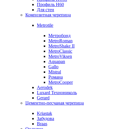
Профиль Н60
Для стен
Композитная черепица
Metrotile
Метробонд
MetroRoman
MetroShake II
MetroClassic
MetroViksen
Aquapan
Gallo
Mistral
Романа
MetroCooper
Aerodek
Luxard Технониколь
Gerard
Цементно-песчаная черепица
Kriastak
Забудова
Braas
Ондулин