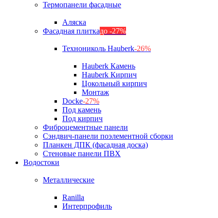
Термопанели фасадные
Аляска
Фасадная плитка
до -27%
Технониколь Hauberk
-26%
Hauberk Камень
Hauberk Кирпич
Цокольный кирпич
Монтаж
Docke
-27%
Под камень
Под кирпич
Фиброцементные панели
Сэндвич-панели поэлементной сборки
Планкен ДПК (фасадная доска)
Стеновые панели ПВХ
Водостоки
Металлические
Ranilla
Интерпрофиль