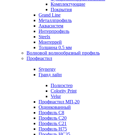
Комплектующие
Покрытия
Grand Line
Металлпрофиль
Аквасистем
Интерпрофиль
Steelx
Монтеррей
Толщина 0.5 мм
Волновой волнообразный профиль
Профнастил
Stynergy
Гранд лайн
Полиэстер
Colority Print
Velur
Профнастил МП-20
Оцинкованный
Профиль С8
Профиль С20
Профиль С21
Профиль Н75
Профиль НС35