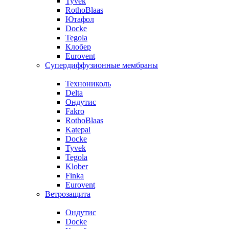
Tyvek
RothoBlaas
Ютафол
Docke
Tegola
Клобер
Eurovent
Супердиффузионные мембраны
Технониколь
Delta
Ондутис
Fakro
RothoBlaas
Katepal
Docke
Tyvek
Tegola
Klober
Finka
Eurovent
Ветрозащита
Ондутис
Docke