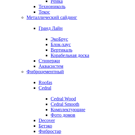
Рейка
Технониколь
Текос
Металлический сайдинг
Гранд Лайн
ЭкоБрус
Блок-хаус
Вертикаль
Корабельная доска
Стинержи
Аквасистем
Фиброцементный
Roofas
Cedral
Cedral Wood
Cedral Smooth
Комплектующие
Фото домов
Decover
Бетэко
Фибростар