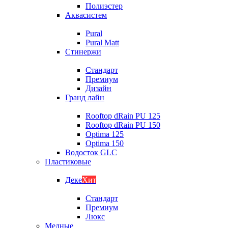
Полиэстер
Аквасистем
Pural
Pural Matt
Стинержи
Стандарт
Премиум
Дизайн
Гранд лайн
Rooftop dRain PU 125
Rooftop dRain PU 150
Optima 125
Optima 150
Водосток GLC
Пластиковые
Деке
Хит
Стандарт
Премиум
Люкс
Медные