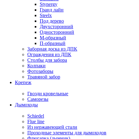
Stynergy
Гранд лайн
Steelx
Под дерево
Двухсторонний
Односторонний
М-образный
П-образный
Заборная доска из ДПК
Ограждения из ДПК
Столбы для забора
Колпаки
Фотозаборы
Травяной забор
Крепеж
Гвозди кровельные
Саморезы
Дымоходы
Schiedel
Flue line
Из нержавеющей стали
Проходные элементы для дымоходов
Флюгарка (дымник)