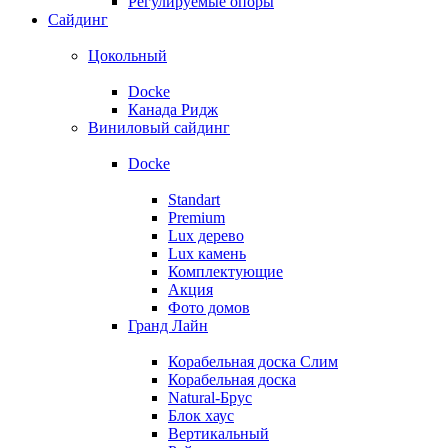
Регулируемые опоры
Сайдинг
Цокольный
Docke
Канада Ридж
Виниловый сайдинг
Docke
Standart
Premium
Lux дерево
Lux камень
Комплектующие
Акция
Фото домов
Гранд Лайн
Корабельная доска Слим
Корабельная доска
Natural-Брус
Блок хаус
Вертикальный