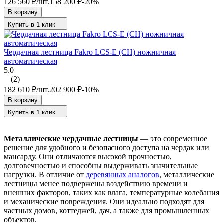
126 560
₽
/
шт.
158 200
₽
-20%
В корзину
Купить в 1 клик
Чердачная лестница Fakro LCS-E (CH) ножничная
автоматическая
5.0
(2)
182 610
₽
/
шт.
202 900
₽
-10%
В корзину
Купить в 1 клик
Металлические чердачные лестницы
— это современное
решение для удобного и безопасного доступа на чердак или
мансарду. Они отличаются высокой прочностью,
долговечностью и способны выдерживать значительные
нагрузки. В отличие от
деревянных аналогов
, металлические
лестницы менее подвержены воздействию времени и
внешних факторов, таких как влага, температурные колебания
и механические повреждения. Они идеально подходят для
частных домов, коттеджей, дач, а также для промышленных
объектов.