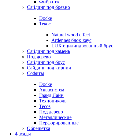
Фибратек
Сайдинг под бревно
Docke
Текос
Natural wood effect
Ardennes блок-хаус
LUX оцилиндрованный брус
Сайдинг под камень
Под дерево
Сайдинг под брус
Сайдинг под кирпич
Софиты
Docke
Аквасистем
Гранд Лайн
Технониколь
Tecos
Под дерево
Металлические
Перфорированные
Обрешетка
Фасады