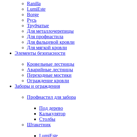
Ranilla
LumiEste
Borge
Русь
Трубчатые
Для металлочерепицы
Для профнастила
Для фальцевой кровли
Для мягкой кровли
Элементы безопасности
Кровельные лестницы
Аварийные лестницы
Переходные мостики
Ограждение кровли
Заборы и ограждения
Профнастил для забора
Под дерево
Калькулятор
Столбы
Штакетник
LumiEste