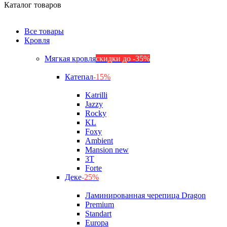
Каталог товаров
Все товары
Кровля
Мягкая кровля
скидки до -35%
Катепал
-15%
Katrilli
Jazzy
Rocky
KL
Foxy
Ambient
Mansion new
3Т
Forte
Деке
-25%
Ламинированная черепица Dragon
Premium
Standart
Europa