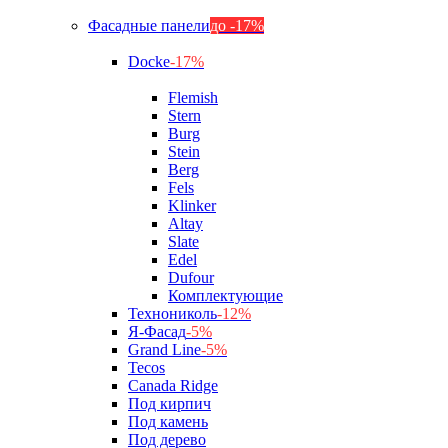
Фасадные панели
до -17%
Docke
-17%
Flemish
Stern
Burg
Stein
Berg
Fels
Klinker
Altay
Slate
Edel
Dufour
Комплектующие
Технониколь
-12%
Я-Фасад
-5%
Grand Line
-5%
Tecos
Canada Ridge
Под кирпич
Под камень
Под дерево