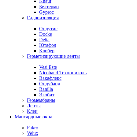
Knauf
Белтермо
Gyproc
Гидроизоляция
Ондутис
Docke
Delta
Ютафол
Клобер
Герметизирующие ленты
Vesi Este
Nicoband Технониколь
Вакафлекс
Ондубанд
Ranilla
Экобит
Геомембраны
Ленты
Клеи
Мансардные окна
Fakro
Velux