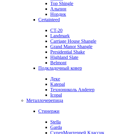
Top Shingle
Альпин
Нордик
Certainteed
CT-20
Landmark
Carriage House Shangle
Grand Manor Shangle
Presidential Shake
Highland Slate
Belmont
Подкладочный ковер
Деке
Katepal
Технониколь Anderep
Icopal
Металлочерепица
Стинержи
Stella
Garda
СуперМонтеррей Классик