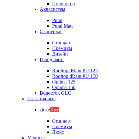
Полиэстер
Аквасистем
Pural
Pural Matt
Стинержи
Стандарт
Премиум
Дизайн
Гранд лайн
Rooftop dRain PU 125
Rooftop dRain PU 150
Optima 125
Optima 150
Водосток GLC
Пластиковые
Деке
Хит
Стандарт
Премиум
Люкс
Медные