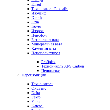
Knauf
Технониколь Роклайт
Изолайф
Dirock
Ursa
Isover
Изорок
Пенофол
Базальтовая вата
Минеральная вата
Каменная вата
Пенополистирол
Profiplex
Технониколь XPS Carbon
Пеноплэкс
Пароизоляция
Технониколь
Ондутис
Delta
Fakro
Finka
Katepal