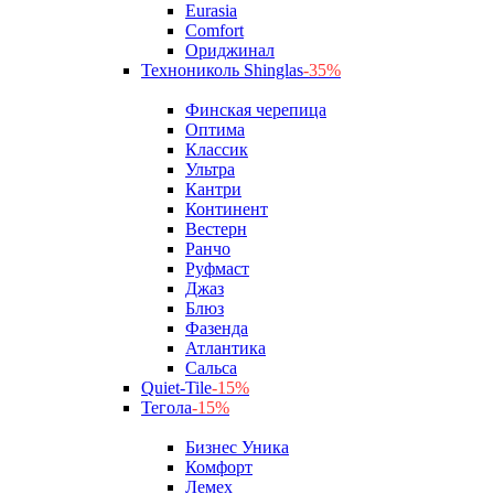
Eurasia
Comfort
Ориджинал
Технониколь Shinglas
-35%
Финская черепица
Оптима
Классик
Ультра
Кантри
Континент
Вестерн
Ранчо
Руфмаст
Джаз
Блюз
Фазенда
Атлантика
Сальса
Quiet-Tile
-15%
Тегола
-15%
Бизнес Уника
Комфорт
Лемех