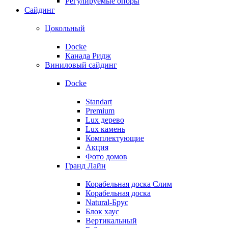
Регулируемые опоры
Сайдинг
Цокольный
Docke
Канада Ридж
Виниловый сайдинг
Docke
Standart
Premium
Lux дерево
Lux камень
Комплектующие
Акция
Фото домов
Гранд Лайн
Корабельная доска Слим
Корабельная доска
Natural-Брус
Блок хаус
Вертикальный