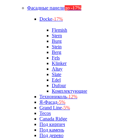
Фасадные панели
до -17%
Docke
-17%
Flemish
Stern
Burg
Stein
Berg
Fels
Klinker
Altay
Slate
Edel
Dufour
Комплектующие
Технониколь
-12%
Я-Фасад
-5%
Grand Line
-5%
Tecos
Canada Ridge
Под кирпич
Под камень
Под дерево