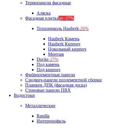
Термопанели фасадные
Аляска
Фасадная плитка
до -27%
Технониколь Hauberk
-26%
Hauberk Камень
Hauberk Кирпич
Цокольный кирпич
Монтаж
Docke
-27%
Под камень
Под кирпич
Фиброцементные панели
Сэндвич-панели поэлементной сборки
Планкен ДПК (фасадная доска)
Стеновые панели ПВХ
Водостоки
Металлические
Ranilla
Интерпрофиль