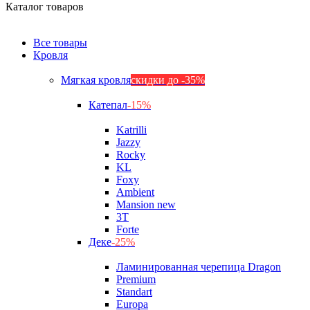
Каталог товаров
Все товары
Кровля
Мягкая кровля
скидки до -35%
Катепал
-15%
Katrilli
Jazzy
Rocky
KL
Foxy
Ambient
Mansion new
3Т
Forte
Деке
-25%
Ламинированная черепица Dragon
Premium
Standart
Europa