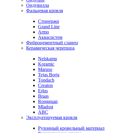
Ондувилла
Фальцевая кровля
Стинержи
Grand Line
Armo
Аквасистем
Фиброцементный сланец
Керамическая черепица
Nelskamp
Koramic
Maruso
Tejas Borja
Tondach
Creaton
Erlus
Braas
Rongguan
Mladost
ABC
Эксплуатируемая кровля
Рулонный кровельный материал