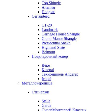
Top Shingle
Альпин
Нордик
Certainteed
CT-20
Landmark
Carriage House Shangle
Grand Manor Shangle
Presidential Shake
Highland Slate
Belmont
Подкладочный ковер
Деке
Katepal
Технониколь Anderep
Icopal
Металлочерепица
Стинержи
Stella
Garda
СуперМонтеррей Классик