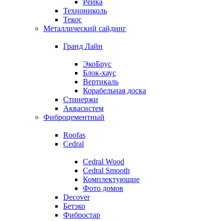
Рейка
Технониколь
Текос
Металлический сайдинг
Гранд Лайн
ЭкоБрус
Блок-хаус
Вертикаль
Корабельная доска
Стинержи
Аквасистем
Фиброцементный
Roofas
Cedral
Cedral Wood
Cedral Smooth
Комплектующие
Фото домов
Decover
Бетэко
Фибростар