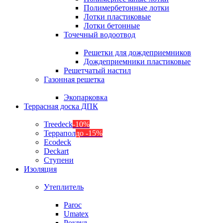
Полимербетонные лотки
Лотки пластиковые
Лотки бетонные
Точечный водоотвод
Решетки для дождеприемников
Дождеприемники пластиковые
Решетчатый настил
Газонная решетка
Экопарковка
Террасная доска ДПК
Treedeck
-10%
Террапол
до -15%
Ecodeck
Deckart
Ступени
Изоляция
Утеплитель
Paroc
Umatex
Роквул