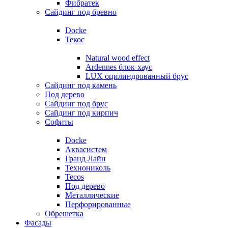
Фибратек
Сайдинг под бревно
Docke
Текос
Natural wood effect
Ardennes блок-хаус
LUX оцилиндрованный брус
Сайдинг под камень
Под дерево
Сайдинг под брус
Сайдинг под кирпич
Софиты
Docke
Аквасистем
Гранд Лайн
Технониколь
Tecos
Под дерево
Металлические
Перфорированные
Обрешетка
Фасады