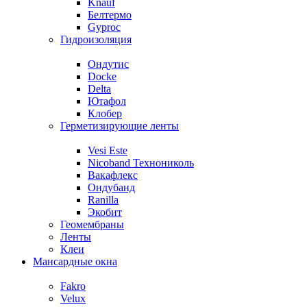
Knauf
Белтермо
Gyproc
Гидроизоляция
Ондутис
Docke
Delta
Ютафол
Клобер
Герметизирующие ленты
Vesi Este
Nicoband Технониколь
Вакафлекс
Ондубанд
Ranilla
Экобит
Геомембраны
Ленты
Клеи
Мансардные окна
Fakro
Velux