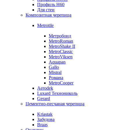
Профиль Н60
Для стен
Композитная черепица
Metrotile
Метробонд
MetroRoman
MetroShake II
MetroClassic
MetroViksen
Aquapan
Gallo
Mistral
Романа
MetroCooper
Aerodek
Luxard Технониколь
Gerard
Цементно-песчаная черепица
Kriastak
Забудова
Braas
Ондулин