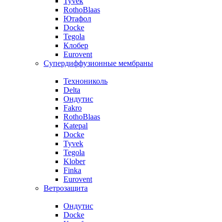
Tyvek
RothoBlaas
Ютафол
Docke
Tegola
Клобер
Eurovent
Супердиффузионные мембраны
Технониколь
Delta
Ондутис
Fakro
RothoBlaas
Katepal
Docke
Tyvek
Tegola
Klober
Finka
Eurovent
Ветрозащита
Ондутис
Docke