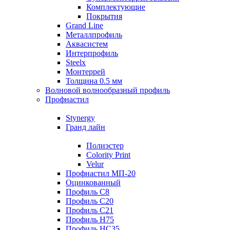
Комплектующие
Покрытия
Grand Line
Металлпрофиль
Аквасистем
Интерпрофиль
Steelx
Монтеррей
Толщина 0.5 мм
Волновой волнообразный профиль
Профнастил
Stynergy
Гранд лайн
Полиэстер
Colority Print
Velur
Профнастил МП-20
Оцинкованный
Профиль С8
Профиль С20
Профиль С21
Профиль Н75
Профиль НС35