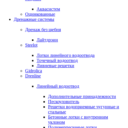
Аквасистем
Оцинкованные
Дренажные системы
Дренаж без щебня
Лайтдрэин
Steelot
Лотки линейного водоотвода
Точечный водоотвод
Ливневые решетки
Gidrolica
Drenline
Линейный водоотвод
Дополнительные принадлежности
Пескоуловитель
Решетки водоприемные чугунные и
стальные
Бетонные лотки с внутренним
уклоном
Полимерпесчаные лотки