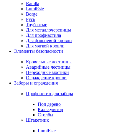
Ranilla
LumiEste
Borge
Русь
Трубчатые
Для металлочерепицы
Для профнастила
Для фальцевой кровли
Для мягкой кровли
Элементы безопасности
Кровельные лестницы
Аварийные лестницы
Переходные мостики
Ограждение кровли
Заборы и ограждения
Профнастил для забора
Под дерево
Калькулятор
Столбы
Штакетник
LumiEste