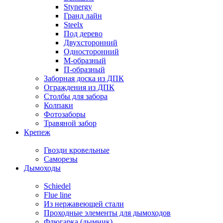
Stynergy
Гранд лайн
Steelx
Под дерево
Двухсторонний
Односторонний
М-образный
П-образный
Заборная доска из ДПК
Ограждения из ДПК
Столбы для забора
Колпаки
Фотозаборы
Травяной забор
Крепеж
Гвозди кровельные
Саморезы
Дымоходы
Schiedel
Flue line
Из нержавеющей стали
Проходные элементы для дымоходов
Флюгарка (дымник)