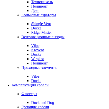
Технониколь
Поливент
Деке
Коньковые аэраторы
Shingle Vent
Docke
Ridge Master
Вентиляционные выходы
Vilpe
Krovent
Docke
Wirplast
Поливент
Проходные элементы
Vilpe
Docke
Комплектация кровли
Флюгеры
Duck and Dog
Греющие кабели