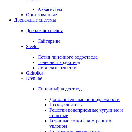
Аквасистем
Оцинкованные
Дренажные системы
Дренаж без щебня
Лайтдрэин
Steelot
Лотки линейного водоотвода
Точечный водоотвод
Ливневые решетки
Gidrolica
Drenline
Линейный водоотвод
Дополнительные принадлежности
Пескоуловитель
Решетки водоприемные чугунные и
стальные
Бетонные лотки с внутренним
уклоном
Полимерпесчаные лотки