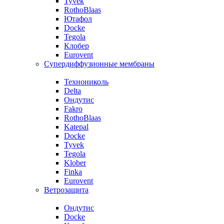
Tyvek
RothoBlaas
Ютафол
Docke
Tegola
Клобер
Eurovent
Супердиффузионные мембраны
Технониколь
Delta
Ондутис
Fakro
RothoBlaas
Katepal
Docke
Tyvek
Tegola
Klober
Finka
Eurovent
Ветрозащита
Ондутис
Docke