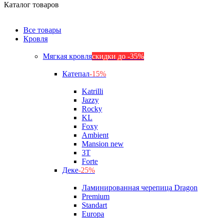
Каталог товаров
Все товары
Кровля
Мягкая кровля
скидки до -35%
Катепал
-15%
Katrilli
Jazzy
Rocky
KL
Foxy
Ambient
Mansion new
3Т
Forte
Деке
-25%
Ламинированная черепица Dragon
Premium
Standart
Europa