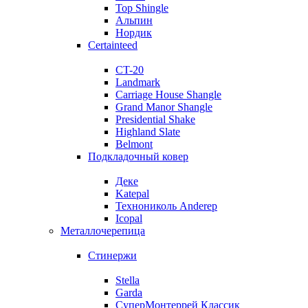
Top Shingle
Альпин
Нордик
Certainteed
CT-20
Landmark
Carriage House Shangle
Grand Manor Shangle
Presidential Shake
Highland Slate
Belmont
Подкладочный ковер
Деке
Katepal
Технониколь Anderep
Icopal
Металлочерепица
Стинержи
Stella
Garda
СуперМонтеррей Классик