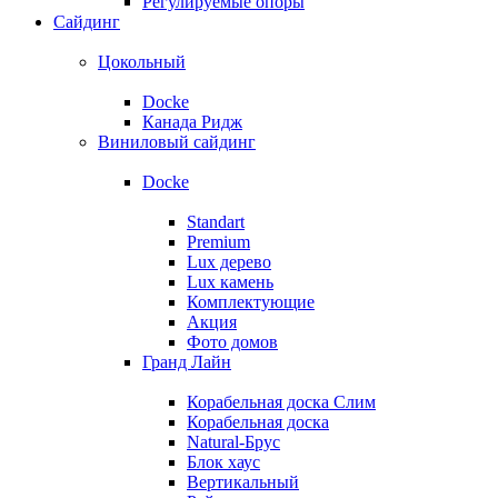
Регулируемые опоры
Сайдинг
Цокольный
Docke
Канада Ридж
Виниловый сайдинг
Docke
Standart
Premium
Lux дерево
Lux камень
Комплектующие
Акция
Фото домов
Гранд Лайн
Корабельная доска Слим
Корабельная доска
Natural-Брус
Блок хаус
Вертикальный