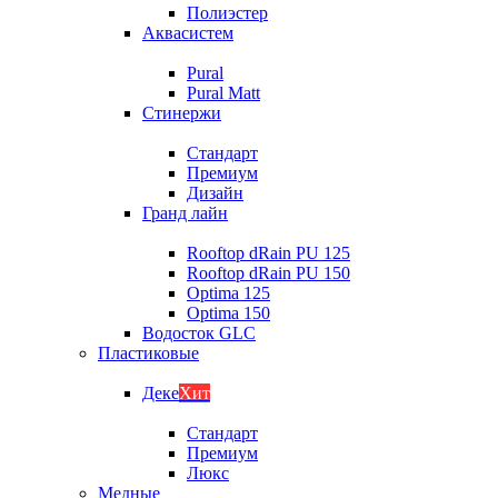
Полиэстер
Аквасистем
Pural
Pural Matt
Стинержи
Стандарт
Премиум
Дизайн
Гранд лайн
Rooftop dRain PU 125
Rooftop dRain PU 150
Optima 125
Optima 150
Водосток GLC
Пластиковые
Деке
Хит
Стандарт
Премиум
Люкс
Медные