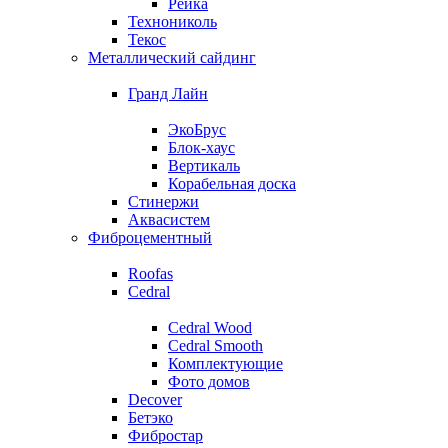
Рейка
Технониколь
Текос
Металлический сайдинг
Гранд Лайн
ЭкоБрус
Блок-хаус
Вертикаль
Корабельная доска
Стинержи
Аквасистем
Фиброцементный
Roofas
Cedral
Cedral Wood
Cedral Smooth
Комплектующие
Фото домов
Decover
Бетэко
Фибростар