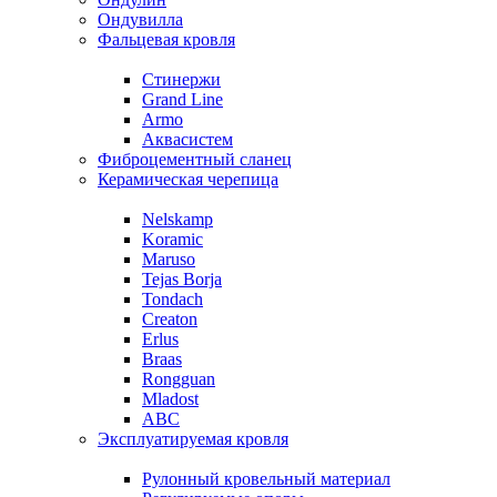
Ондувилла
Фальцевая кровля
Стинержи
Grand Line
Armo
Аквасистем
Фиброцементный сланец
Керамическая черепица
Nelskamp
Koramic
Maruso
Tejas Borja
Tondach
Creaton
Erlus
Braas
Rongguan
Mladost
ABC
Эксплуатируемая кровля
Рулонный кровельный материал