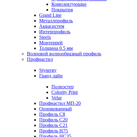
Комплектующие
Покрытия
Grand Line
Металлпрофиль
Аквасистем
Интерпрофиль
Steelx
Монтеррей
Толщина 0.5 мм
Волновой волнообразный профиль
Профнастил
Stynergy
Гранд лайн
Полиэстер
Colority Print
Velur
Профнастил МП-20
Оцинкованный
Профиль С8
Профиль С20
Профиль С21
Профиль Н75
Профиль НС35