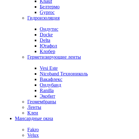
Knauf
Белтермо
Gyproc
Гидроизоляция
Ондутис
Docke
Delta
Ютафол
Клобер
Герметизирующие ленты
Vesi Este
Nicoband Технониколь
Вакафлекс
Ондубанд
Ranilla
Экобит
Геомембраны
Ленты
Клеи
Мансардные окна
Fakro
Velux