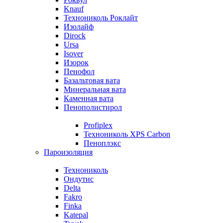
Knauf
Технониколь Роклайт
Изолайф
Dirock
Ursa
Isover
Изорок
Пенофол
Базальтовая вата
Минеральная вата
Каменная вата
Пенополистирол
Profiplex
Технониколь XPS Carbon
Пеноплэкс
Пароизоляция
Технониколь
Ондутис
Delta
Fakro
Finka
Katepal