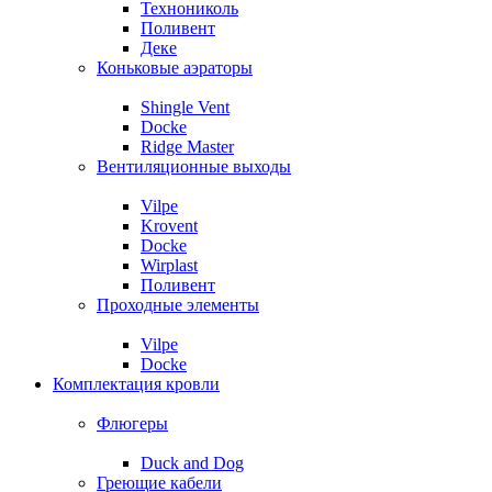
Технониколь
Поливент
Деке
Коньковые аэраторы
Shingle Vent
Docke
Ridge Master
Вентиляционные выходы
Vilpe
Krovent
Docke
Wirplast
Поливент
Проходные элементы
Vilpe
Docke
Комплектация кровли
Флюгеры
Duck and Dog
Греющие кабели