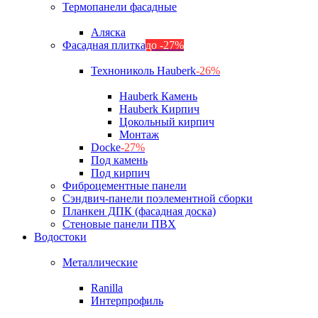
Термопанели фасадные
Аляска
Фасадная плитка
до -27%
Технониколь Hauberk
-26%
Hauberk Камень
Hauberk Кирпич
Цокольный кирпич
Монтаж
Docke
-27%
Под камень
Под кирпич
Фиброцементные панели
Сэндвич-панели поэлементной сборки
Планкен ДПК (фасадная доска)
Стеновые панели ПВХ
Водостоки
Металлические
Ranilla
Интерпрофиль