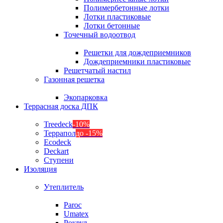
Полимербетонные лотки
Лотки пластиковые
Лотки бетонные
Точечный водоотвод
Решетки для дождеприемников
Дождеприемники пластиковые
Решетчатый настил
Газонная решетка
Экопарковка
Террасная доска ДПК
Treedeck
-10%
Террапол
до -15%
Ecodeck
Deckart
Ступени
Изоляция
Утеплитель
Paroc
Umatex
Роквул