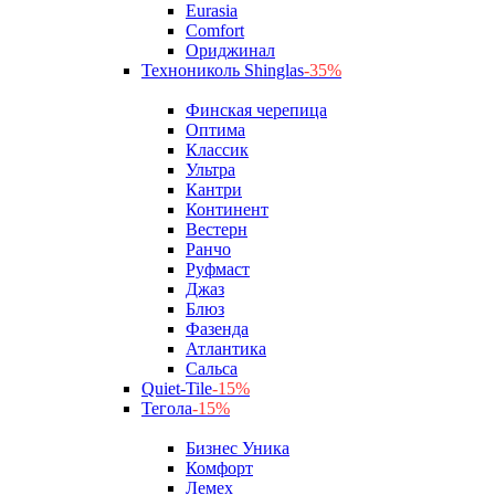
Eurasia
Comfort
Ориджинал
Технониколь Shinglas
-35%
Финская черепица
Оптима
Классик
Ультра
Кантри
Континент
Вестерн
Ранчо
Руфмаст
Джаз
Блюз
Фазенда
Атлантика
Сальса
Quiet-Tile
-15%
Тегола
-15%
Бизнес Уника
Комфорт
Лемех