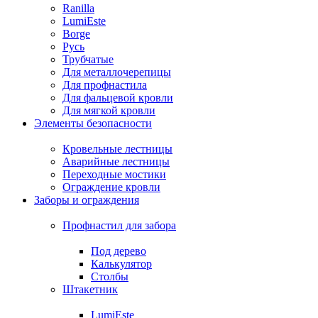
Ranilla
LumiEste
Borge
Русь
Трубчатые
Для металлочерепицы
Для профнастила
Для фальцевой кровли
Для мягкой кровли
Элементы безопасности
Кровельные лестницы
Аварийные лестницы
Переходные мостики
Ограждение кровли
Заборы и ограждения
Профнастил для забора
Под дерево
Калькулятор
Столбы
Штакетник
LumiEste