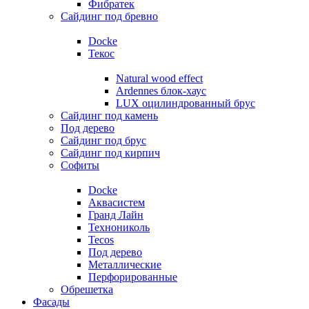
Фибратек
Сайдинг под бревно
Docke
Текос
Natural wood effect
Ardennes блок-хаус
LUX оцилиндрованный брус
Сайдинг под камень
Под дерево
Сайдинг под брус
Сайдинг под кирпич
Софиты
Docke
Аквасистем
Гранд Лайн
Технониколь
Tecos
Под дерево
Металлические
Перфорированные
Обрешетка
Фасады