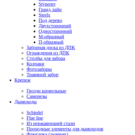
Stynergy
Гранд лайн
Steelx
Под дерево
Двухсторонний
Односторонний
М-образный
П-образный
Заборная доска из ДПК
Ограждения из ДПК
Столбы для забора
Колпаки
Фотозаборы
Травяной забор
Крепеж
Гвозди кровельные
Саморезы
Дымоходы
Schiedel
Flue line
Из нержавеющей стали
Проходные элементы для дымоходов
Флюгарка (дымник)