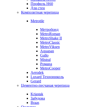
Профиль Н60
Для стен
Композитная черепица
Metrotile
Метробонд
MetroRoman
MetroShake II
MetroClassic
MetroViksen
Aquapan
Gallo
Mistral
Романа
MetroCooper
Aerodek
Luxard Технониколь
Gerard
Цементно-песчаная черепица
Kriastak
Забудова
Braas
Ондулин