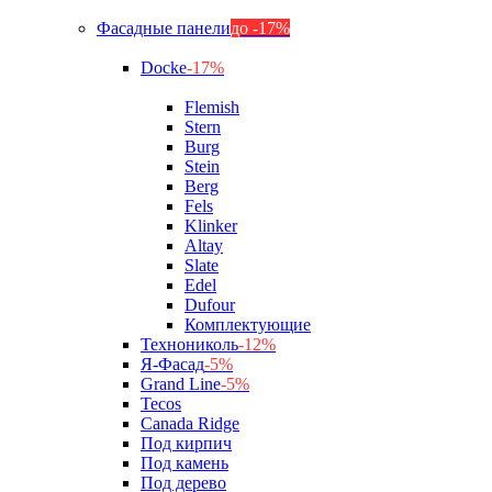
Фасадные панели
до -17%
Docke
-17%
Flemish
Stern
Burg
Stein
Berg
Fels
Klinker
Altay
Slate
Edel
Dufour
Комплектующие
Технониколь
-12%
Я-Фасад
-5%
Grand Line
-5%
Tecos
Canada Ridge
Под кирпич
Под камень
Под дерево