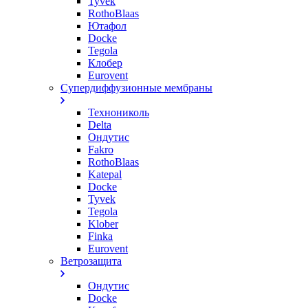
Tyvek
RothoBlaas
Ютафол
Docke
Tegola
Клобер
Eurovent
Супердиффузионные мембраны
Технониколь
Delta
Ондутис
Fakro
RothoBlaas
Katepal
Docke
Tyvek
Tegola
Klober
Finka
Eurovent
Ветрозащита
Ондутис
Docke