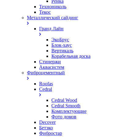
Рейка
Технониколь
Текос
Металлический сайдинг
Гранд Лайн
ЭкоБрус
Блок-хаус
Вертикаль
Корабельная доска
Стинержи
Аквасистем
Фиброцементный
Roofas
Cedral
Cedral Wood
Cedral Smooth
Комплектующие
Фото домов
Decover
Бетэко
Фибростар