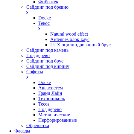
Фибратек
Сайдинг под бревно
Docke
Текос
Natural wood effect
Ardennes блок-хаус
LUX оцилиндрованный брус
Сайдинг под камень
Под дерево
Сайдинг под брус
Сайдинг под кирпич
Софиты
Docke
Аквасистем
Гранд Лайн
Технониколь
Tecos
Под дерево
Металлические
Перфорированные
Обрешетка
Фасады