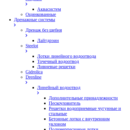
Аквасистем
Оцинкованные
Дренажные системы
Дренаж без щебня
Лайтдрэин
Steelot
Лотки линейного водоотвода
Точечный водоотвод
Ливневые решетки
Gidrolica
Drenline
Линейный водоотвод
Дополнительные принадлежности
Пескоуловитель
Решетки водоприемные чугунные и
стальные
Бетонные лотки с внутренним
уклоном
Полимерпесчаные лотки