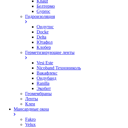
Knauf
Белтермо
Gyproc
Гидроизоляция
Ондутис
Docke
Delta
Ютафол
Клобер
Герметизирующие ленты
Vesi Este
Nicoband Технониколь
Вакафлекс
Ондубанд
Ranilla
Экобит
Геомембраны
Ленты
Клеи
Мансардные окна
Fakro
Velux