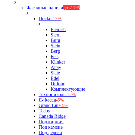
Фасадные панели
до -17%
Docke
-17%
Flemish
Stern
Burg
Stein
Berg
Fels
Klinker
Altay
Slate
Edel
Dufour
Комплектующие
Технониколь
-12%
Я-Фасад
-5%
Grand Line
-5%
Tecos
Canada Ridge
Под кирпич
Под камень
Под дерево