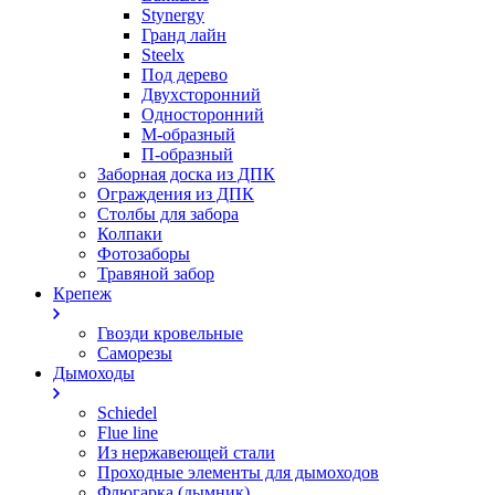
Stynergy
Гранд лайн
Steelx
Под дерево
Двухсторонний
Односторонний
М-образный
П-образный
Заборная доска из ДПК
Ограждения из ДПК
Столбы для забора
Колпаки
Фотозаборы
Травяной забор
Крепеж
Гвозди кровельные
Саморезы
Дымоходы
Schiedel
Flue line
Из нержавеющей стали
Проходные элементы для дымоходов
Флюгарка (дымник)