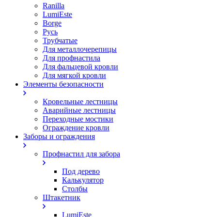
Ranilla
LumiEste
Borge
Русь
Трубчатые
Для металлочерепицы
Для профнастила
Для фальцевой кровли
Для мягкой кровли
Элементы безопасности
Кровельные лестницы
Аварийные лестницы
Переходные мостики
Ограждение кровли
Заборы и ограждения
Профнастил для забора
Под дерево
Калькулятор
Столбы
Штакетник
LumiEste