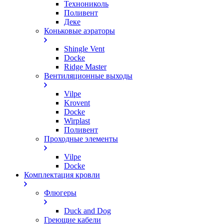
Технониколь
Поливент
Деке
Коньковые аэраторы
Shingle Vent
Docke
Ridge Master
Вентиляционные выходы
Vilpe
Krovent
Docke
Wirplast
Поливент
Проходные элементы
Vilpe
Docke
Комплектация кровли
Флюгеры
Duck and Dog
Греющие кабели