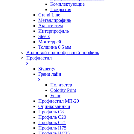
Комплектующие
Покрытия
Grand Line
Металлпрофиль
Аквасистем
Интерпрофиль
Steelx
Монтеррей
Толщина 0.5 мм
Волновой волнообразный профиль
Профнастил
Stynergy
Гранд лайн
Полиэстер
Colority Print
Velur
Профнастил МП-20
Оцинкованный
Профиль С8
Профиль С20
Профиль С21
Профиль Н75
Профиль НС35