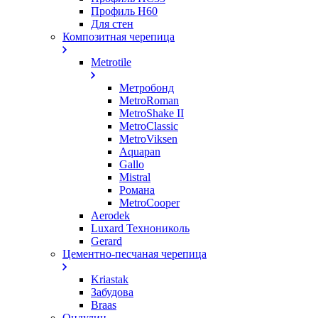
Профиль Н60
Для стен
Композитная черепица
Metrotile
Метробонд
MetroRoman
MetroShake II
MetroClassic
MetroViksen
Aquapan
Gallo
Mistral
Романа
MetroCooper
Aerodek
Luxard Технониколь
Gerard
Цементно-песчаная черепица
Kriastak
Забудова
Braas
Ондулин