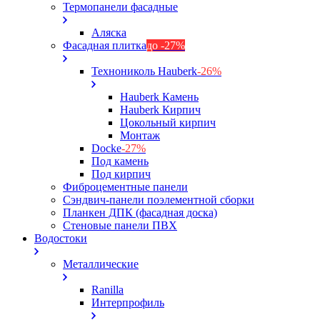
Термопанели фасадные
Аляска
Фасадная плитка
до -27%
Технониколь Hauberk
-26%
Hauberk Камень
Hauberk Кирпич
Цокольный кирпич
Монтаж
Docke
-27%
Под камень
Под кирпич
Фиброцементные панели
Сэндвич-панели поэлементной сборки
Планкен ДПК (фасадная доска)
Стеновые панели ПВХ
Водостоки
Металлические
Ranilla
Интерпрофиль