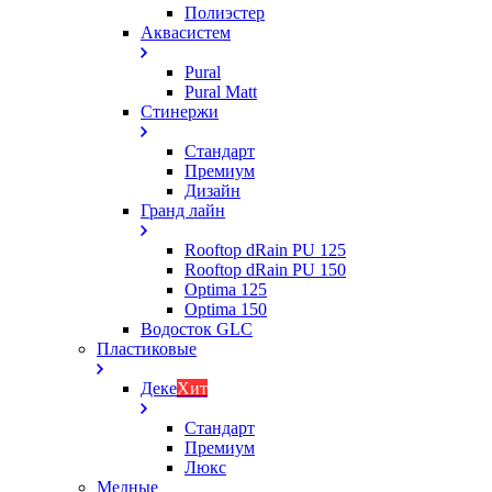
Полиэстер
Аквасистем
Pural
Pural Matt
Стинержи
Стандарт
Премиум
Дизайн
Гранд лайн
Rooftop dRain PU 125
Rooftop dRain PU 150
Optima 125
Optima 150
Водосток GLC
Пластиковые
Деке
Хит
Стандарт
Премиум
Люкс
Медные