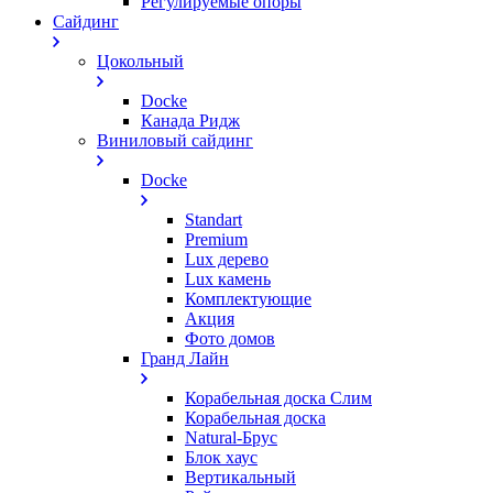
Регулируемые опоры
Сайдинг
Цокольный
Docke
Канада Ридж
Виниловый сайдинг
Docke
Standart
Premium
Lux дерево
Lux камень
Комплектующие
Акция
Фото домов
Гранд Лайн
Корабельная доска Слим
Корабельная доска
Natural-Брус
Блок хаус
Вертикальный