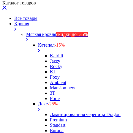
Каталог товаров
Все товары
Кровля
Мягкая кровля
скидки до -35%
Катепал
-15%
Katrilli
Jazzy
Rocky
KL
Foxy
Ambient
Mansion new
3Т
Forte
Деке
-25%
Ламинированная черепица Dragon
Premium
Standart
Europa