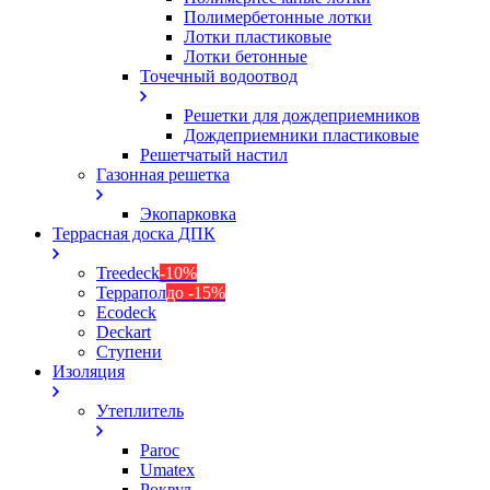
Полимербетонные лотки
Лотки пластиковые
Лотки бетонные
Точечный водоотвод
Решетки для дождеприемников
Дождеприемники пластиковые
Решетчатый настил
Газонная решетка
Экопарковка
Террасная доска ДПК
Treedeck
-10%
Террапол
до -15%
Ecodeck
Deckart
Ступени
Изоляция
Утеплитель
Paroc
Umatex
Роквул