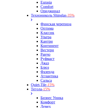
Eurasia
Comfort
Ориджинал
Технониколь Shinglas
-35%
Финская черепица
Оптима
Классик
Ультра
Кантри
Континент
Вестерн
Ранчо
Руфмаст
Джаз
Блюз
Фазенда
Атлантика
Сальса
Quiet-Tile
-15%
Тегола
-15%
Бизнес Уника
Комфорт
Лемех