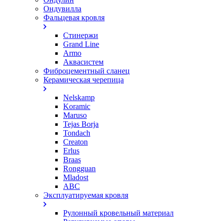
Ондувилла
Фальцевая кровля
Стинержи
Grand Line
Armo
Аквасистем
Фиброцементный сланец
Керамическая черепица
Nelskamp
Koramic
Maruso
Tejas Borja
Tondach
Creaton
Erlus
Braas
Rongguan
Mladost
ABC
Эксплуатируемая кровля
Рулонный кровельный материал