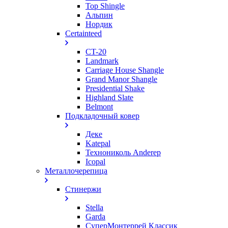
Top Shingle
Альпин
Нордик
Certainteed
CT-20
Landmark
Carriage House Shangle
Grand Manor Shangle
Presidential Shake
Highland Slate
Belmont
Подкладочный ковер
Деке
Katepal
Технониколь Anderep
Icopal
Металлочерепица
Стинержи
Stella
Garda
СуперМонтеррей Классик