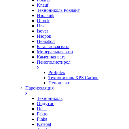
Knauf
Технониколь Роклайт
Изолайф
Dirock
Ursa
Isover
Изорок
Пенофол
Базальтовая вата
Минеральная вата
Каменная вата
Пенополистирол
Profiplex
Технониколь XPS Carbon
Пеноплэкс
Пароизоляция
Технониколь
Ондутис
Delta
Fakro
Finka
Katepal