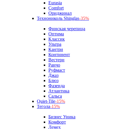
Eurasia
Comfort
Ориджинал
Технониколь Shinglas
-35%
Финская черепица
Оптима
Классик
Ультра
Кантри
Континент
Вестерн
Ранчо
Руфмаст
Джаз
Блюз
Фазенда
Атлантика
Сальса
Quiet-Tile
-15%
Тегола
-15%
Бизнес Уника
Комфорт
Лемех