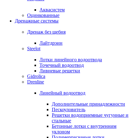
Аквасистем
Оцинкованные
Дренажные системы
Дренаж без щебня
Лайтдрэин
Steelot
Лотки линейного водоотвода
Точечный водоотвод
Ливневые решетки
Gidrolica
Drenline
Линейный водоотвод
Дополнительные принадлежности
Пескоуловитель
Решетки водоприемные чугунные и
стальные
Бетонные лотки с внутренним
уклоном
Полимерпесчаные лотки