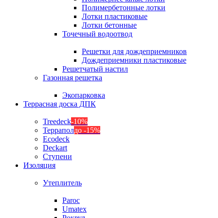
Полимербетонные лотки
Лотки пластиковые
Лотки бетонные
Точечный водоотвод
Решетки для дождеприемников
Дождеприемники пластиковые
Решетчатый настил
Газонная решетка
Экопарковка
Террасная доска ДПК
Treedeck
-10%
Террапол
до -15%
Ecodeck
Deckart
Ступени
Изоляция
Утеплитель
Paroc
Umatex
Роквул