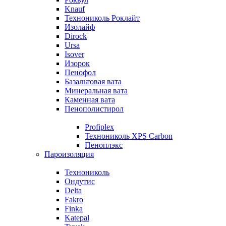
Knauf
Технониколь Роклайт
Изолайф
Dirock
Ursa
Isover
Изорок
Пенофол
Базальтовая вата
Минеральная вата
Каменная вата
Пенополистирол
Profiplex
Технониколь XPS Carbon
Пеноплэкс
Пароизоляция
Технониколь
Ондутис
Delta
Fakro
Finka
Katepal