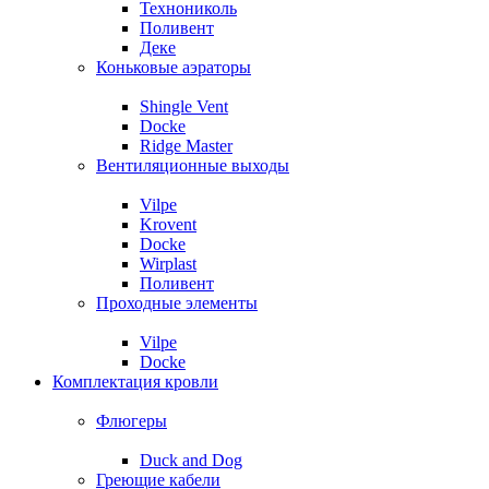
Технониколь
Поливент
Деке
Коньковые аэраторы
Shingle Vent
Docke
Ridge Master
Вентиляционные выходы
Vilpe
Krovent
Docke
Wirplast
Поливент
Проходные элементы
Vilpe
Docke
Комплектация кровли
Флюгеры
Duck and Dog
Греющие кабели