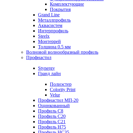
Комплектующие
Покрытия
Grand Line
Металлпрофиль
Аквасистем
Интерпрофиль
Steelx
Монтеррей
Толщина 0.5 мм
Волновой волнообразный профиль
Профнастил
Stynergy
Гранд лайн
Полиэстер
Colority Print
Velur
Профнастил МП-20
Оцинкованный
Профиль С8
Профиль С20
Профиль С21
Профиль Н75
Профиль НС35