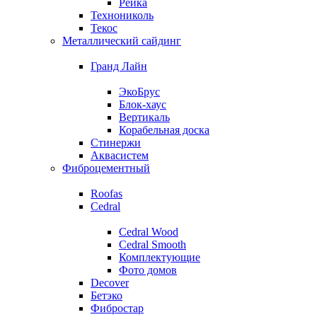
Рейка
Технониколь
Текос
Металлический сайдинг
Гранд Лайн
ЭкоБрус
Блок-хаус
Вертикаль
Корабельная доска
Стинержи
Аквасистем
Фиброцементный
Roofas
Cedral
Cedral Wood
Cedral Smooth
Комплектующие
Фото домов
Decover
Бетэко
Фибростар