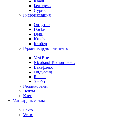
Knauf
Белтермо
Gyproc
Гидроизоляция
Ондутис
Docke
Delta
Ютафол
Клобер
Герметизирующие ленты
Vesi Este
Nicoband Технониколь
Вакафлекс
Ондубанд
Ranilla
Экобит
Геомембраны
Ленты
Клеи
Мансардные окна
Fakro
Velux