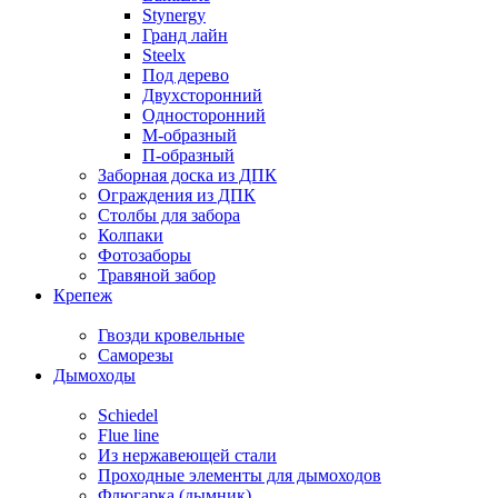
Stynergy
Гранд лайн
Steelx
Под дерево
Двухсторонний
Односторонний
М-образный
П-образный
Заборная доска из ДПК
Ограждения из ДПК
Столбы для забора
Колпаки
Фотозаборы
Травяной забор
Крепеж
Гвозди кровельные
Саморезы
Дымоходы
Schiedel
Flue line
Из нержавеющей стали
Проходные элементы для дымоходов
Флюгарка (дымник)