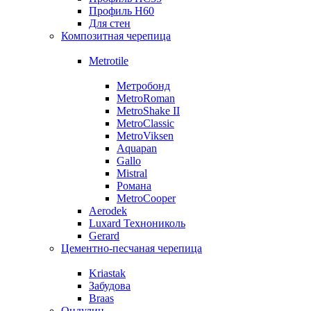
Профиль Н60
Для стен
Композитная черепица
Metrotile
Метробонд
MetroRoman
MetroShake II
MetroClassic
MetroViksen
Aquapan
Gallo
Mistral
Романа
MetroCooper
Aerodek
Luxard Технониколь
Gerard
Цементно-песчаная черепица
Kriastak
Забудова
Braas
Ондулин