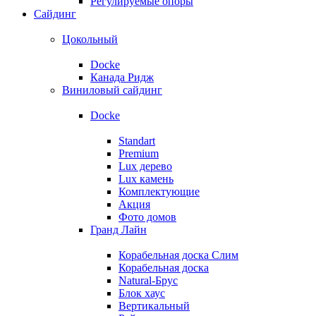
Регулируемые опоры
Сайдинг
Цокольный
Docke
Канада Ридж
Виниловый сайдинг
Docke
Standart
Premium
Lux дерево
Lux камень
Комплектующие
Акция
Фото домов
Гранд Лайн
Корабельная доска Слим
Корабельная доска
Natural-Брус
Блок хаус
Вертикальный