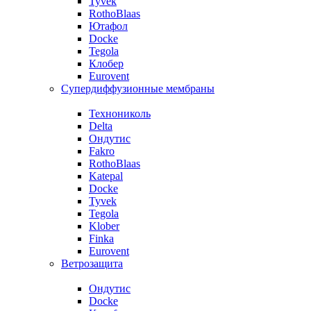
Tyvek
RothoBlaas
Ютафол
Docke
Tegola
Клобер
Eurovent
Супердиффузионные мембраны
Технониколь
Delta
Ондутис
Fakro
RothoBlaas
Katepal
Docke
Tyvek
Tegola
Klober
Finka
Eurovent
Ветрозащита
Ондутис
Docke