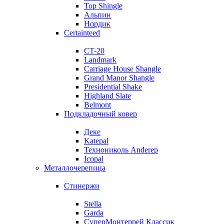
Top Shingle
Альпин
Нордик
Certainteed
CT-20
Landmark
Carriage House Shangle
Grand Manor Shangle
Presidential Shake
Highland Slate
Belmont
Подкладочный ковер
Деке
Katepal
Технониколь Anderep
Icopal
Металлочерепица
Стинержи
Stella
Garda
СуперМонтеррей Классик