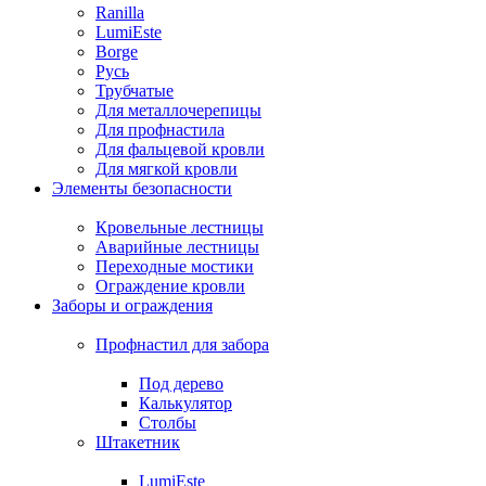
Ranilla
LumiEste
Borge
Русь
Трубчатые
Для металлочерепицы
Для профнастила
Для фальцевой кровли
Для мягкой кровли
Элементы безопасности
Кровельные лестницы
Аварийные лестницы
Переходные мостики
Ограждение кровли
Заборы и ограждения
Профнастил для забора
Под дерево
Калькулятор
Столбы
Штакетник
LumiEste