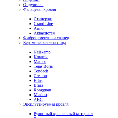
Ондувилла
Фальцевая кровля
Стинержи
Grand Line
Armo
Аквасистем
Фиброцементный сланец
Керамическая черепица
Nelskamp
Koramic
Maruso
Tejas Borja
Tondach
Creaton
Erlus
Braas
Rongguan
Mladost
ABC
Эксплуатируемая кровля
Рулонный кровельный материал