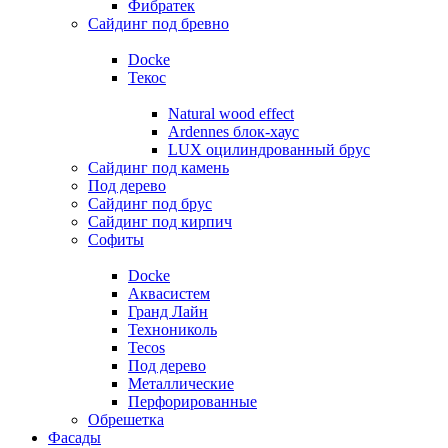
Фибратек
Сайдинг под бревно
Docke
Текос
Natural wood effect
Ardennes блок-хаус
LUX оцилиндрованный брус
Сайдинг под камень
Под дерево
Сайдинг под брус
Сайдинг под кирпич
Софиты
Docke
Аквасистем
Гранд Лайн
Технониколь
Tecos
Под дерево
Металлические
Перфорированные
Обрешетка
Фасады