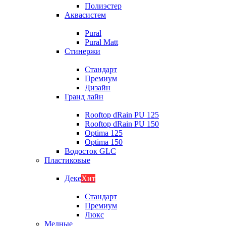
Полиэстер
Аквасистем
Pural
Pural Matt
Стинержи
Стандарт
Премиум
Дизайн
Гранд лайн
Rooftop dRain PU 125
Rooftop dRain PU 150
Optima 125
Optima 150
Водосток GLC
Пластиковые
Деке
Хит
Стандарт
Премиум
Люкс
Медные