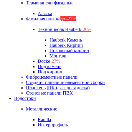
Термопанели фасадные
Аляска
Фасадная плитка
до -27%
Технониколь Hauberk
-26%
Hauberk Камень
Hauberk Кирпич
Цокольный кирпич
Монтаж
Docke
-27%
Под камень
Под кирпич
Фиброцементные панели
Сэндвич-панели поэлементной сборки
Планкен ДПК (фасадная доска)
Стеновые панели ПВХ
Водостоки
Металлические
Ranilla
Интерпрофиль