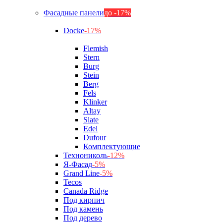
Фасадные панели
до -17%
Docke
-17%
Flemish
Stern
Burg
Stein
Berg
Fels
Klinker
Altay
Slate
Edel
Dufour
Комплектующие
Технониколь
-12%
Я-Фасад
-5%
Grand Line
-5%
Tecos
Canada Ridge
Под кирпич
Под камень
Под дерево