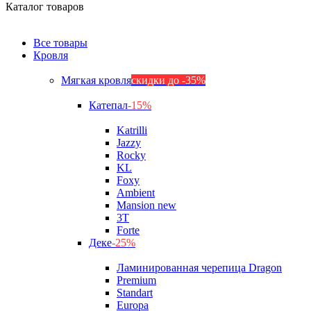
Каталог товаров
Все товары
Кровля
Мягкая кровля
скидки до -35%
Катепал
-15%
Katrilli
Jazzy
Rocky
KL
Foxy
Ambient
Mansion new
3Т
Forte
Деке
-25%
Ламинированная черепица Dragon
Premium
Standart
Europa