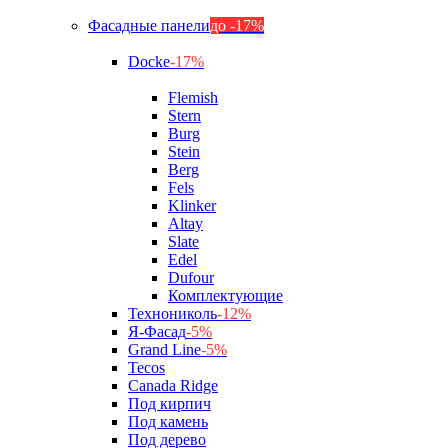
Фасадные панели
до -17%
Docke
-17%
Flemish
Stern
Burg
Stein
Berg
Fels
Klinker
Altay
Slate
Edel
Dufour
Комплектующие
Технониколь
-12%
Я-Фасад
-5%
Grand Line
-5%
Tecos
Canada Ridge
Под кирпич
Под камень
Под дерево