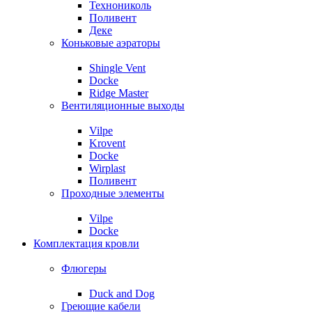
Технониколь
Поливент
Деке
Коньковые аэраторы
Shingle Vent
Docke
Ridge Master
Вентиляционные выходы
Vilpe
Krovent
Docke
Wirplast
Поливент
Проходные элементы
Vilpe
Docke
Комплектация кровли
Флюгеры
Duck and Dog
Греющие кабели