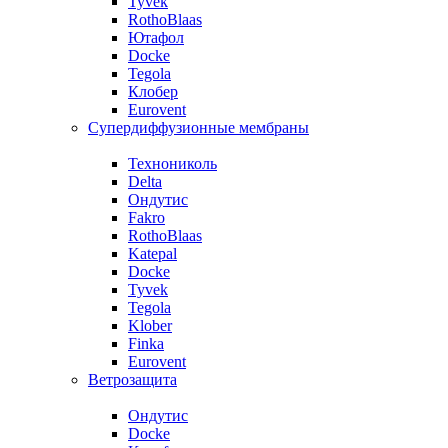
Tyvek
RothoBlaas
Ютафол
Docke
Tegola
Клобер
Eurovent
Супердиффузионные мембраны
Технониколь
Delta
Ондутис
Fakro
RothoBlaas
Katepal
Docke
Tyvek
Tegola
Klober
Finka
Eurovent
Ветрозащита
Ондутис
Docke