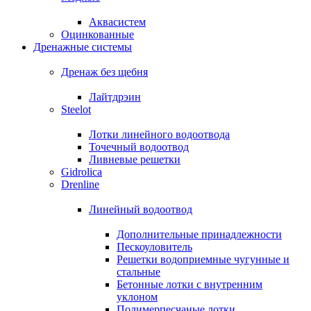
Аквасистем
Оцинкованные
Дренажные системы
Дренаж без щебня
Лайтдрэин
Steelot
Лотки линейного водоотвода
Точечный водоотвод
Ливневые решетки
Gidrolica
Drenline
Линейный водоотвод
Дополнительные принадлежности
Пескоуловитель
Решетки водоприемные чугунные и
стальные
Бетонные лотки с внутренним
уклоном
Полимерпесчаные лотки