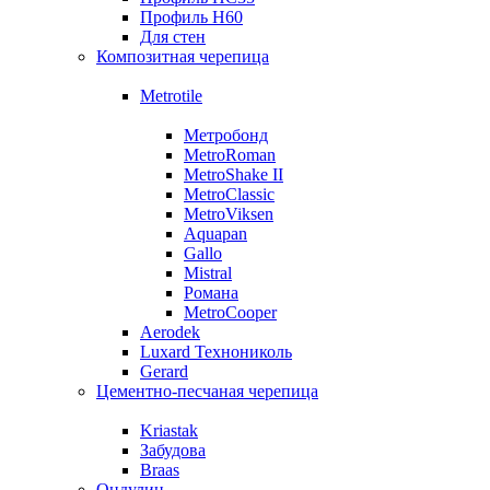
Профиль Н60
Для стен
Композитная черепица
Metrotile
Метробонд
MetroRoman
MetroShake II
MetroClassic
MetroViksen
Aquapan
Gallo
Mistral
Романа
MetroCooper
Aerodek
Luxard Технониколь
Gerard
Цементно-песчаная черепица
Kriastak
Забудова
Braas
Ондулин