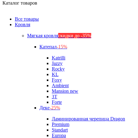
Каталог товаров
Все товары
Кровля
Мягкая кровля
скидки до -35%
Катепал
-15%
Katrilli
Jazzy
Rocky
KL
Foxy
Ambient
Mansion new
3Т
Forte
Деке
-25%
Ламинированная черепица Dragon
Premium
Standart
Europa