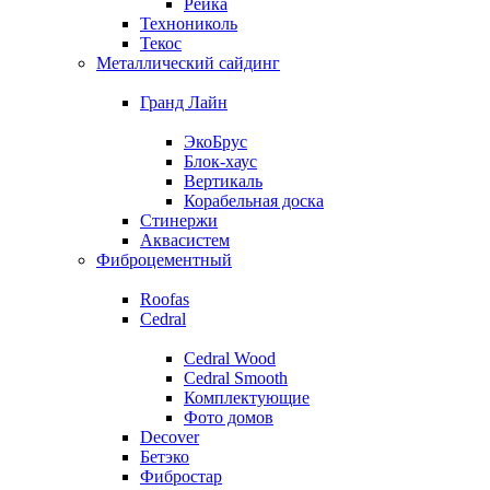
Рейка
Технониколь
Текос
Металлический сайдинг
Гранд Лайн
ЭкоБрус
Блок-хаус
Вертикаль
Корабельная доска
Стинержи
Аквасистем
Фиброцементный
Roofas
Cedral
Cedral Wood
Cedral Smooth
Комплектующие
Фото домов
Decover
Бетэко
Фибростар