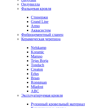
Ондувилла
Фальцевая кровля
Стинержи
Grand Line
Armo
Аквасистем
Фиброцементный сланец
Керамическая черепица
Nelskamp
Koramic
Maruso
Tejas Borja
Tondach
Creaton
Erlus
Braas
Rongguan
Mladost
ABC
Эксплуатируемая кровля
Рулонный кровельный материал