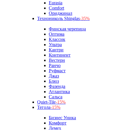
Eurasia
Comfort
Ориджинал
Технониколь Shinglas
-35%
Финская черепица
Оптима
Классик
Ультра
Кантри
Континент
Вестерн
Ранчо
Руфмаст
Джаз
Блюз
Фазенда
Атлантика
Сальса
Quiet-Tile
-15%
Тегола
-15%
Бизнес Уника
Комфорт
Лемех