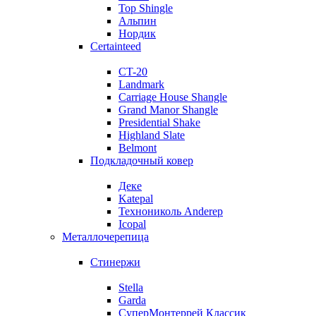
Top Shingle
Альпин
Нордик
Certainteed
CT-20
Landmark
Carriage House Shangle
Grand Manor Shangle
Presidential Shake
Highland Slate
Belmont
Подкладочный ковер
Деке
Katepal
Технониколь Anderep
Icopal
Металлочерепица
Стинержи
Stella
Garda
СуперМонтеррей Классик