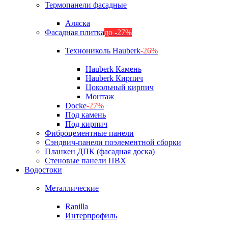
Термопанели фасадные
Аляска
Фасадная плитка
до -27%
Технониколь Hauberk
-26%
Hauberk Камень
Hauberk Кирпич
Цокольный кирпич
Монтаж
Docke
-27%
Под камень
Под кирпич
Фиброцементные панели
Сэндвич-панели поэлементной сборки
Планкен ДПК (фасадная доска)
Стеновые панели ПВХ
Водостоки
Металлические
Ranilla
Интерпрофиль