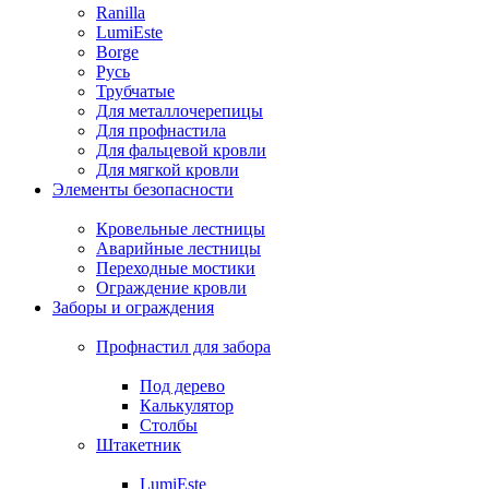
Ranilla
LumiEste
Borge
Русь
Трубчатые
Для металлочерепицы
Для профнастила
Для фальцевой кровли
Для мягкой кровли
Элементы безопасности
Кровельные лестницы
Аварийные лестницы
Переходные мостики
Ограждение кровли
Заборы и ограждения
Профнастил для забора
Под дерево
Калькулятор
Столбы
Штакетник
LumiEste