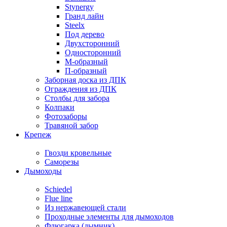
Stynergy
Гранд лайн
Steelx
Под дерево
Двухсторонний
Односторонний
М-образный
П-образный
Заборная доска из ДПК
Ограждения из ДПК
Столбы для забора
Колпаки
Фотозаборы
Травяной забор
Крепеж
Гвозди кровельные
Саморезы
Дымоходы
Schiedel
Flue line
Из нержавеющей стали
Проходные элементы для дымоходов
Флюгарка (дымник)