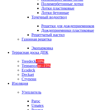
Полимербетонные лотки
Лотки пластиковые
Лотки бетонные
Точечный водоотвод
Решетки для дождеприемников
Дождеприемники пластиковые
Решетчатый настил
Газонная решетка
Экопарковка
Террасная доска ДПК
Treedeck
-10%
Террапол
до -15%
Ecodeck
Deckart
Ступени
Изоляция
Утеплитель
Paroc
Umatex
Роквул