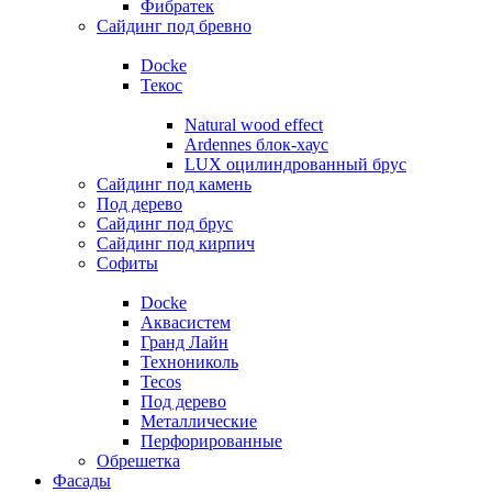
Фибратек
Сайдинг под бревно
Docke
Текос
Natural wood effect
Ardennes блок-хаус
LUX оцилиндрованный брус
Сайдинг под камень
Под дерево
Сайдинг под брус
Сайдинг под кирпич
Софиты
Docke
Аквасистем
Гранд Лайн
Технониколь
Tecos
Под дерево
Металлические
Перфорированные
Обрешетка
Фасады