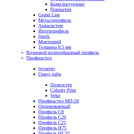
Комплектующие
Покрытия
Grand Line
Металлпрофиль
Аквасистем
Интерпрофиль
Steelx
Монтеррей
Толщина 0.5 мм
Волновой волнообразный профиль
Профнастил
Stynergy
Гранд лайн
Полиэстер
Colority Print
Velur
Профнастил МП-20
Оцинкованный
Профиль С8
Профиль С20
Профиль С21
Профиль Н75
Профиль НС35