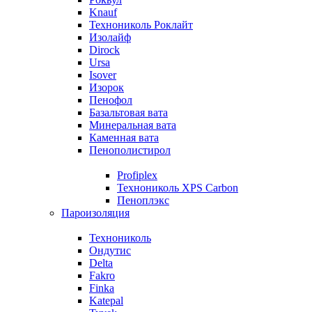
Knauf
Технониколь Роклайт
Изолайф
Dirock
Ursa
Isover
Изорок
Пенофол
Базальтовая вата
Минеральная вата
Каменная вата
Пенополистирол
Profiplex
Технониколь XPS Carbon
Пеноплэкс
Пароизоляция
Технониколь
Ондутис
Delta
Fakro
Finka
Katepal