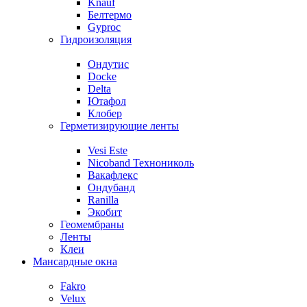
Knauf
Белтермо
Gyproc
Гидроизоляция
Ондутис
Docke
Delta
Ютафол
Клобер
Герметизирующие ленты
Vesi Este
Nicoband Технониколь
Вакафлекс
Ондубанд
Ranilla
Экобит
Геомембраны
Ленты
Клеи
Мансардные окна
Fakro
Velux