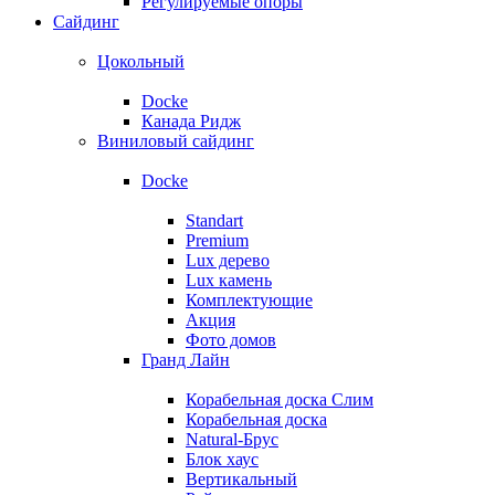
Регулируемые опоры
Сайдинг
Цокольный
Docke
Канада Ридж
Виниловый сайдинг
Docke
Standart
Premium
Lux дерево
Lux камень
Комплектующие
Акция
Фото домов
Гранд Лайн
Корабельная доска Слим
Корабельная доска
Natural-Брус
Блок хаус
Вертикальный