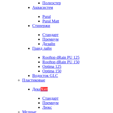
Полиэстер
Аквасистем
Pural
Pural Matt
Стинержи
Стандарт
Премиум
Дизайн
Гранд лайн
Rooftop dRain PU 125
Rooftop dRain PU 150
Optima 125
Optima 150
Водосток GLC
Пластиковые
Деке
Хит
Стандарт
Премиум
Люкс
Медные