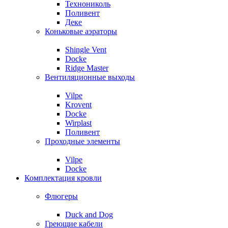
Технониколь
Поливент
Деке
Коньковые аэраторы
Shingle Vent
Docke
Ridge Master
Вентиляционные выходы
Vilpe
Krovent
Docke
Wirplast
Поливент
Проходные элементы
Vilpe
Docke
Комплектация кровли
Флюгеры
Duck and Dog
Греющие кабели