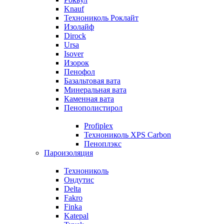
Knauf
Технониколь Роклайт
Изолайф
Dirock
Ursa
Isover
Изорок
Пенофол
Базальтовая вата
Минеральная вата
Каменная вата
Пенополистирол
Profiplex
Технониколь XPS Carbon
Пеноплэкс
Пароизоляция
Технониколь
Ондутис
Delta
Fakro
Finka
Katepal