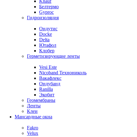
Knauf
Белтермо
Gyproc
Гидроизоляция
Ондутис
Docke
Delta
Ютафол
Клобер
Герметизирующие ленты
Vesi Este
Nicoband Технониколь
Вакафлекс
Ондубанд
Ranilla
Экобит
Геомембраны
Ленты
Клеи
Мансардные окна
Fakro
Velux