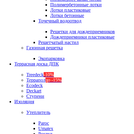
Полимербетонные лотки
Лотки пластиковые
Лотки бетонные
Точечный водоотвод
Решетки для дождеприемников
Дождеприемники пластиковые
Решетчатый настил
Газонная решетка
Экопарковка
Террасная доска ДПК
Treedeck
-10%
Террапол
до -15%
Ecodeck
Deckart
Ступени
Изоляция
Утеплитель
Paroc
Umatex
Роквул