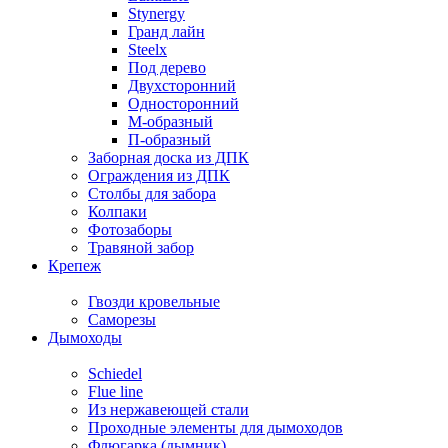
Stynergy
Гранд лайн
Steelx
Под дерево
Двухсторонний
Односторонний
М-образный
П-образный
Заборная доска из ДПК
Ограждения из ДПК
Столбы для забора
Колпаки
Фотозаборы
Травяной забор
Крепеж
Гвозди кровельные
Саморезы
Дымоходы
Schiedel
Flue line
Из нержавеющей стали
Проходные элементы для дымоходов
Флюгарка (дымник)