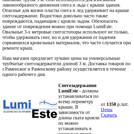
лавинообразного движения снега и льда с крыши здания.
Опасные для жизни пласты снега и лед удерживает на крыше
снегозадержание. Водостоки довольно часто также
повреждаются, падающим с кровли льдом. Обезопасить
здание от повреждения можно при помощи LumiEste.
Овальные 3-х метровые снегостопоры используют не только,
чтобы удерживать снег, но и для удержания от падения
сорвавшихся кровельных материалов, что часто случается при
ремонте крыш.
Наш магазин предлагает лучшие цены на универсальные
трубчатые снегозадержатели длиной 3 м. Доставка товаров по
г.Раменское и Раменскому району осуществляется в течение
одного рабочего дня.
Снегозадержания
LumiEste
- должны
устанавливаться по
всему периметру
от
1350
р./шт.
крыши. В
Цены
зависимости от
Скачать
длины ската кровли
их можно
устанавливать в
несколько рядов.