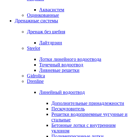
Аквасистем
Оцинкованные
Дренажные системы
Дренаж без щебня
Лайтдрэин
Steelot
Лотки линейного водоотвода
Точечный водоотвод
Ливневые решетки
Gidrolica
Drenline
Линейный водоотвод
Дополнительные принадлежности
Пескоуловитель
Решетки водоприемные чугунные и
стальные
Бетонные лотки с внутренним
уклоном
Полимерпесчаные лотки