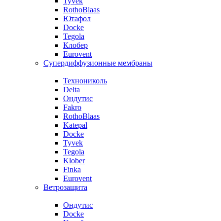
Tyvek
RothoBlaas
Ютафол
Docke
Tegola
Клобер
Eurovent
Супердиффузионные мембраны
Технониколь
Delta
Ондутис
Fakro
RothoBlaas
Katepal
Docke
Tyvek
Tegola
Klober
Finka
Eurovent
Ветрозащита
Ондутис
Docke