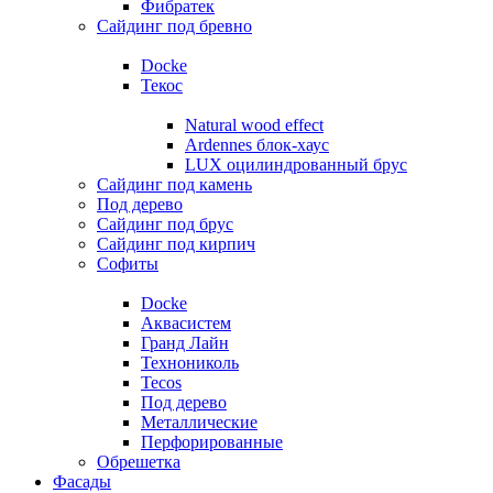
Фибратек
Сайдинг под бревно
Docke
Текос
Natural wood effect
Ardennes блок-хаус
LUX оцилиндрованный брус
Сайдинг под камень
Под дерево
Сайдинг под брус
Сайдинг под кирпич
Софиты
Docke
Аквасистем
Гранд Лайн
Технониколь
Tecos
Под дерево
Металлические
Перфорированные
Обрешетка
Фасады