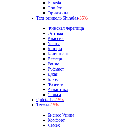
Eurasia
Comfort
Ориджинал
Технониколь Shinglas
-35%
Финская черепица
Оптима
Классик
Ультра
Кантри
Континент
Вестерн
Ранчо
Руфмаст
Джаз
Блюз
Фазенда
Атлантика
Сальса
Quiet-Tile
-15%
Тегола
-15%
Бизнес Уника
Комфорт
Лемех