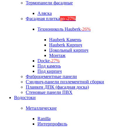
Термопанели фасадные
Аляска
Фасадная плитка
до -27%
Технониколь Hauberk
-26%
Hauberk Камень
Hauberk Кирпич
Цокольный кирпич
Монтаж
Docke
-27%
Под камень
Под кирпич
Фиброцементные панели
Сэндвич-панели поэлементной сборки
Планкен ДПК (фасадная доска)
Стеновые панели ПВХ
Водостоки
Металлические
Ranilla
Интерпрофиль