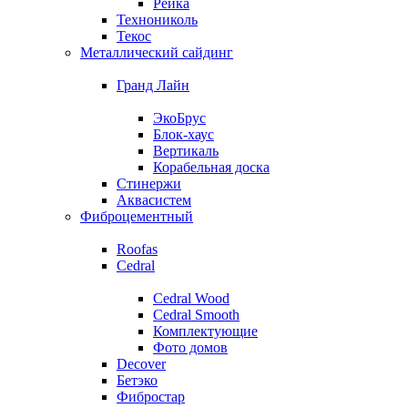
Рейка
Технониколь
Текос
Металлический сайдинг
Гранд Лайн
ЭкоБрус
Блок-хаус
Вертикаль
Корабельная доска
Стинержи
Аквасистем
Фиброцементный
Roofas
Cedral
Cedral Wood
Cedral Smooth
Комплектующие
Фото домов
Decover
Бетэко
Фибростар