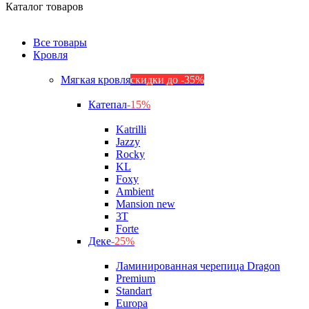
Каталог товаров
Все товары
Кровля
Мягкая кровля
скидки до -35%
Катепал
-15%
Katrilli
Jazzy
Rocky
KL
Foxy
Ambient
Mansion new
3Т
Forte
Деке
-25%
Ламинированная черепица Dragon
Premium
Standart
Europa