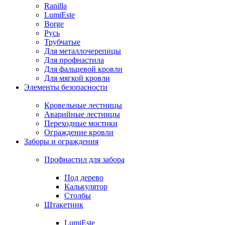
Ranilla
LumiEste
Borge
Русь
Трубчатые
Для металлочерепицы
Для профнастила
Для фальцевой кровли
Для мягкой кровли
Элементы безопасности
Кровельные лестницы
Аварийные лестницы
Переходные мостики
Ограждение кровли
Заборы и ограждения
Профнастил для забора
Под дерево
Калькулятор
Столбы
Штакетник
LumiEste