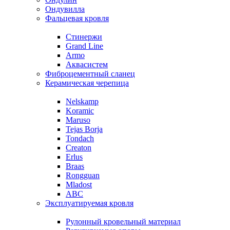
Ондувилла
Фальцевая кровля
Стинержи
Grand Line
Armo
Аквасистем
Фиброцементный сланец
Керамическая черепица
Nelskamp
Koramic
Maruso
Tejas Borja
Tondach
Creaton
Erlus
Braas
Rongguan
Mladost
ABC
Эксплуатируемая кровля
Рулонный кровельный материал