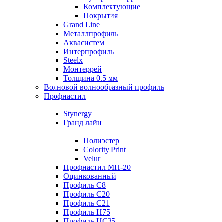
Комплектующие
Покрытия
Grand Line
Металлпрофиль
Аквасистем
Интерпрофиль
Steelx
Монтеррей
Толщина 0.5 мм
Волновой волнообразный профиль
Профнастил
Stynergy
Гранд лайн
Полиэстер
Colority Print
Velur
Профнастил МП-20
Оцинкованный
Профиль С8
Профиль С20
Профиль С21
Профиль Н75
Профиль НС35