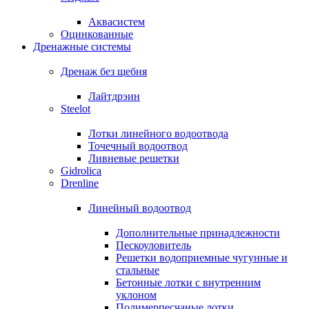
Аквасистем
Оцинкованные
Дренажные системы
Дренаж без щебня
Лайтдрэин
Steelot
Лотки линейного водоотвода
Точечный водоотвод
Ливневые решетки
Gidrolica
Drenline
Линейный водоотвод
Дополнительные принадлежности
Пескоуловитель
Решетки водоприемные чугунные и
стальные
Бетонные лотки с внутренним
уклоном
Полимерпесчаные лотки