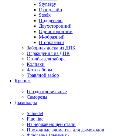
Stynergy
Гранд лайн
Steelx
Под дерево
Двухсторонний
Односторонний
М-образный
П-образный
Заборная доска из ДПК
Ограждения из ДПК
Столбы для забора
Колпаки
Фотозаборы
Травяной забор
Крепеж
Гвозди кровельные
Саморезы
Дымоходы
Schiedel
Flue line
Из нержавеющей стали
Проходные элементы для дымоходов
Флюгарка (дымник)