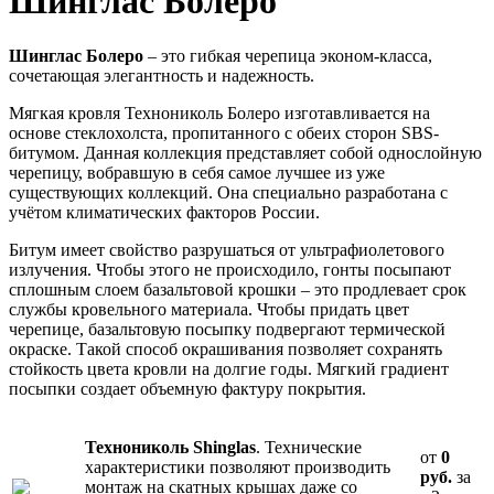
Шинглас Болеро
Шинглас Болеро
– это гибкая черепица эконом-класса,
сочетающая элегантность и надежность.
Мягкая кровля Технониколь Болеро изготавливается на
основе стеклохолста, пропитанного с обеих сторон SBS-
битумом. Данная коллекция представляет собой однослойную
черепицу, вобравшую в себя самое лучшее из уже
существующих коллекций. Она специально разработана с
учётом климатических факторов России.
Битум имеет свойство разрушаться от ультрафиолетового
излучения. Чтобы этого не происходило, гонты посыпают
сплошным слоем базальтовой крошки – это продлевает срок
службы кровельного материала. Чтобы придать цвет
черепице, базальтовую посыпку подвергают термической
окраске. Такой способ окрашивания позволяет сохранять
стойкость цвета кровли на долгие годы. Мягкий градиент
посыпки создает объемную фактуру покрытия.
Технониколь Shinglas
. Технические
от
0
характеристики позволяют производить
руб.
за
монтаж на скатных крышах даже со