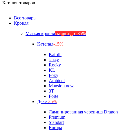
Каталог товаров
Все товары
Кровля
Мягкая кровля
скидки до -35%
Катепал
-15%
Katrilli
Jazzy
Rocky
KL
Foxy
Ambient
Mansion new
3Т
Forte
Деке
-25%
Ламинированная черепица Dragon
Premium
Standart
Europa