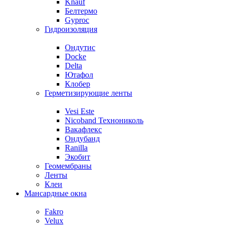
Knauf
Белтермо
Gyproc
Гидроизоляция
Ондутис
Docke
Delta
Ютафол
Клобер
Герметизирующие ленты
Vesi Este
Nicoband Технониколь
Вакафлекс
Ондубанд
Ranilla
Экобит
Геомембраны
Ленты
Клеи
Мансардные окна
Fakro
Velux