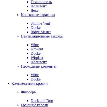
Технониколь
Поливент
Деке
Коньковые аэраторы
Shingle Vent
Docke
Ridge Master
Вентиляционные выходы
Vilpe
Krovent
Docke
Wirplast
Поливент
Проходные элементы
Vilpe
Docke
Комплектация кровли
Флюгеры
Duck and Dog
Греющие кабели