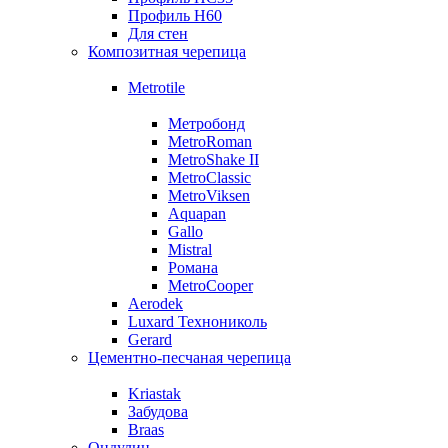
Профиль Н60
Для стен
Композитная черепица
Metrotile
Метробонд
MetroRoman
MetroShake II
MetroClassic
MetroViksen
Aquapan
Gallo
Mistral
Романа
MetroCooper
Aerodek
Luxard Технониколь
Gerard
Цементно-песчаная черепица
Kriastak
Забудова
Braas
Ондулин