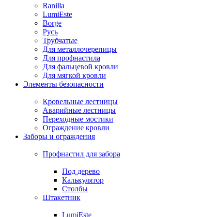
Ranilla
LumiEste
Borge
Русь
Трубчатые
Для металлочерепицы
Для профнастила
Для фальцевой кровли
Для мягкой кровли
Элементы безопасности
Кровельные лестницы
Аварийные лестницы
Переходные мостики
Ограждение кровли
Заборы и ограждения
Профнастил для забора
Под дерево
Калькулятор
Столбы
Штакетник
LumiEste