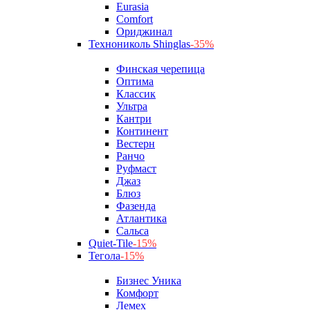
Eurasia
Comfort
Ориджинал
Технониколь Shinglas
-35%
Финская черепица
Оптима
Классик
Ультра
Кантри
Континент
Вестерн
Ранчо
Руфмаст
Джаз
Блюз
Фазенда
Атлантика
Сальса
Quiet-Tile
-15%
Тегола
-15%
Бизнес Уника
Комфорт
Лемех