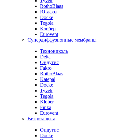
Tyvek
RothoBlaas
Ютафол
Docke
Tegola
Клобер
Eurovent
Супердиффузионные мембраны
Технониколь
Delta
Ондутис
Fakro
RothoBlaas
Katepal
Docke
Tyvek
Tegola
Klober
Finka
Eurovent
Ветрозащита
Ондутис
Docke