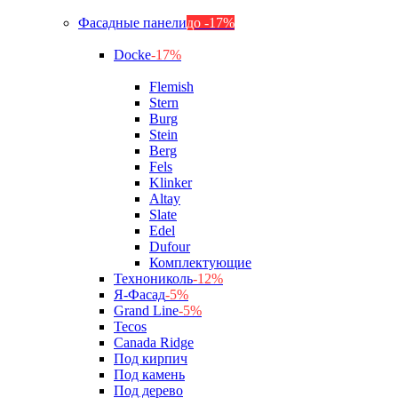
Фасадные панели
до -17%
Docke
-17%
Flemish
Stern
Burg
Stein
Berg
Fels
Klinker
Altay
Slate
Edel
Dufour
Комплектующие
Технониколь
-12%
Я-Фасад
-5%
Grand Line
-5%
Tecos
Canada Ridge
Под кирпич
Под камень
Под дерево