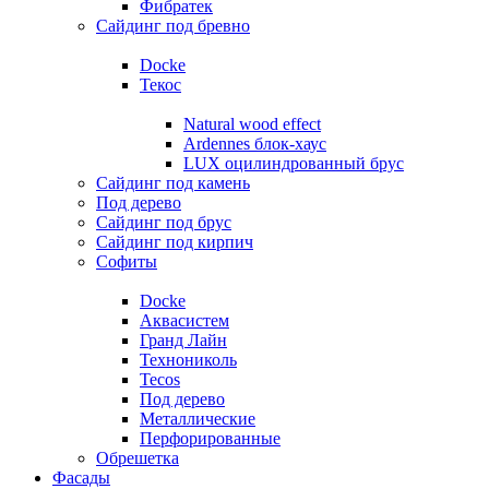
Фибратек
Сайдинг под бревно
Docke
Текос
Natural wood effect
Ardennes блок-хаус
LUX оцилиндрованный брус
Сайдинг под камень
Под дерево
Сайдинг под брус
Сайдинг под кирпич
Софиты
Docke
Аквасистем
Гранд Лайн
Технониколь
Tecos
Под дерево
Металлические
Перфорированные
Обрешетка
Фасады