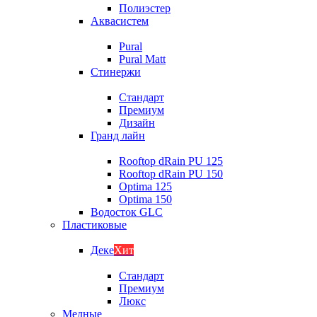
Полиэстер
Аквасистем
Pural
Pural Matt
Стинержи
Стандарт
Премиум
Дизайн
Гранд лайн
Rooftop dRain PU 125
Rooftop dRain PU 150
Optima 125
Optima 150
Водосток GLC
Пластиковые
Деке
Хит
Стандарт
Премиум
Люкс
Медные