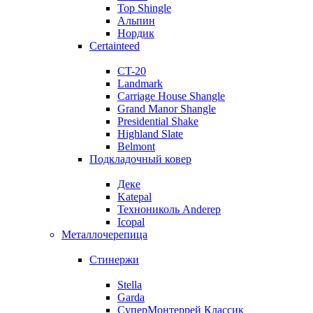
Top Shingle
Альпин
Нордик
Certainteed
CT-20
Landmark
Carriage House Shangle
Grand Manor Shangle
Presidential Shake
Highland Slate
Belmont
Подкладочный ковер
Деке
Katepal
Технониколь Anderep
Icopal
Металлочерепица
Стинержи
Stella
Garda
СуперМонтеррей Классик