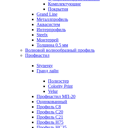
Комплектующие
Покрытия
Grand Line
Металлпрофиль
Аквасистем
Интерпрофиль
Steelx
Монтеррей
Толщина 0.5 мм
Волновой волнообразный профиль
Профнастил
Stynergy
Гранд лайн
Полиэстер
Colority Print
Velur
Профнастил МП-20
Оцинкованный
Профиль С8
Профиль С20
Профиль С21
Профиль Н75
Профиль НС35