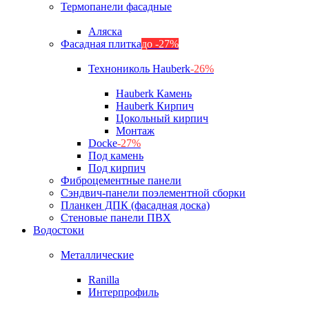
Термопанели фасадные
Аляска
Фасадная плитка
до -27%
Технониколь Hauberk
-26%
Hauberk Камень
Hauberk Кирпич
Цокольный кирпич
Монтаж
Docke
-27%
Под камень
Под кирпич
Фиброцементные панели
Сэндвич-панели поэлементной сборки
Планкен ДПК (фасадная доска)
Стеновые панели ПВХ
Водостоки
Металлические
Ranilla
Интерпрофиль