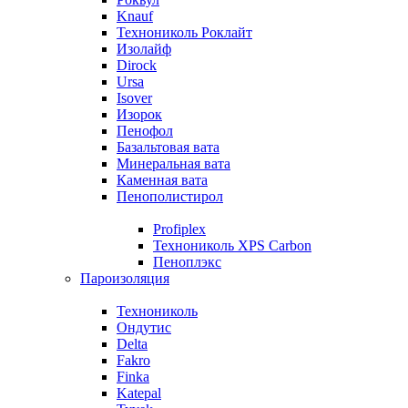
Knauf
Технониколь Роклайт
Изолайф
Dirock
Ursa
Isover
Изорок
Пенофол
Базальтовая вата
Минеральная вата
Каменная вата
Пенополистирол
Profiplex
Технониколь XPS Carbon
Пеноплэкс
Пароизоляция
Технониколь
Ондутис
Delta
Fakro
Finka
Katepal