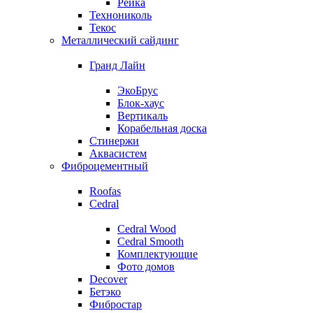
Рейка
Технониколь
Текос
Металлический сайдинг
Гранд Лайн
ЭкоБрус
Блок-хаус
Вертикаль
Корабельная доска
Стинержи
Аквасистем
Фиброцементный
Roofas
Cedral
Cedral Wood
Cedral Smooth
Комплектующие
Фото домов
Decover
Бетэко
Фибростар