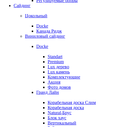
Регулируемые опоры
Сайдинг
Цокольный
Docke
Канада Ридж
Виниловый сайдинг
Docke
Standart
Premium
Lux дерево
Lux камень
Комплектующие
Акция
Фото домов
Гранд Лайн
Корабельная доска Слим
Корабельная доска
Natural-Брус
Блок хаус
Вертикальный