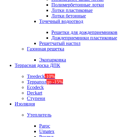
Полимербетонные лотки
Лотки пластиковые
Лотки бетонные
Точечный водоотвод
Решетки для дождеприемников
Дождеприемники пластиковые
Решетчатый настил
Газонная решетка
Экопарковка
Террасная доска ДПК
Treedeck
-10%
Террапол
до -15%
Ecodeck
Deckart
Ступени
Изоляция
Утеплитель
Paroc
Umatex
Роквул