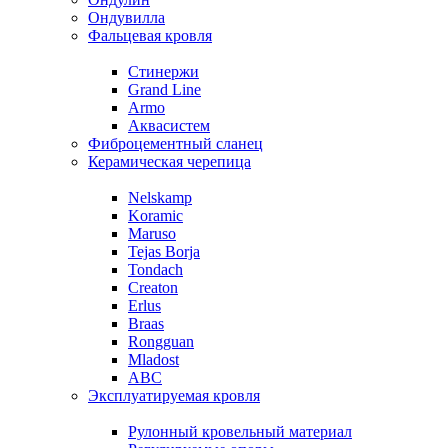
Ондувилла
Фальцевая кровля
Стинержи
Grand Line
Armo
Аквасистем
Фиброцементный сланец
Керамическая черепица
Nelskamp
Koramic
Maruso
Tejas Borja
Tondach
Creaton
Erlus
Braas
Rongguan
Mladost
ABC
Эксплуатируемая кровля
Рулонный кровельный материал