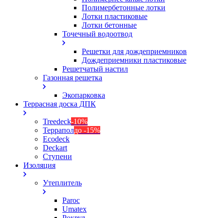
Полимербетонные лотки
Лотки пластиковые
Лотки бетонные
Точечный водоотвод
Решетки для дождеприемников
Дождеприемники пластиковые
Решетчатый настил
Газонная решетка
Экопарковка
Террасная доска ДПК
Treedeck
-10%
Террапол
до -15%
Ecodeck
Deckart
Ступени
Изоляция
Утеплитель
Paroc
Umatex
Роквул