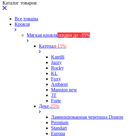
Каталог товаров
Все товары
Кровля
Мягкая кровля
скидки до -35%
Катепал
-15%
Katrilli
Jazzy
Rocky
KL
Foxy
Ambient
Mansion new
3Т
Forte
Деке
-25%
Ламинированная черепица Dragon
Premium
Standart
Europa