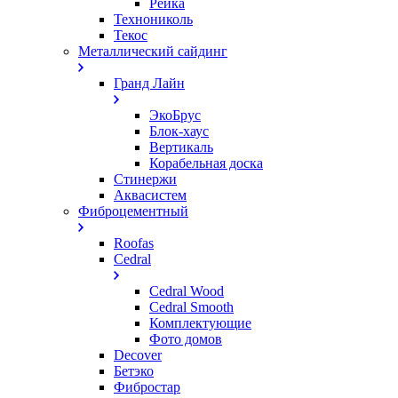
Рейка
Технониколь
Текос
Металлический сайдинг
Гранд Лайн
ЭкоБрус
Блок-хаус
Вертикаль
Корабельная доска
Стинержи
Аквасистем
Фиброцементный
Roofas
Cedral
Cedral Wood
Cedral Smooth
Комплектующие
Фото домов
Decover
Бетэко
Фибростар