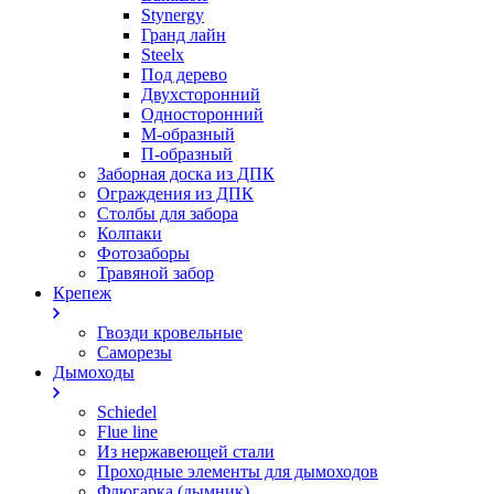
Stynergy
Гранд лайн
Steelx
Под дерево
Двухсторонний
Односторонний
М-образный
П-образный
Заборная доска из ДПК
Ограждения из ДПК
Столбы для забора
Колпаки
Фотозаборы
Травяной забор
Крепеж
Гвозди кровельные
Саморезы
Дымоходы
Schiedel
Flue line
Из нержавеющей стали
Проходные элементы для дымоходов
Флюгарка (дымник)