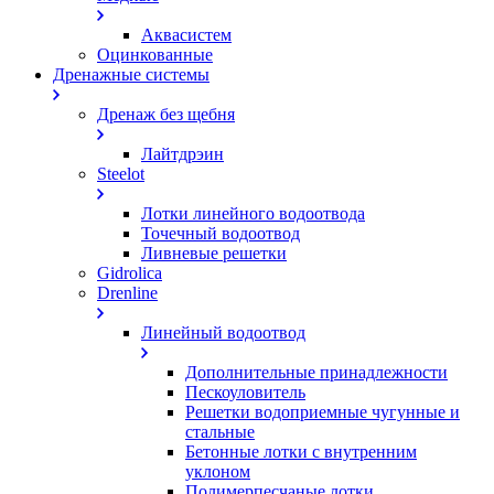
Аквасистем
Оцинкованные
Дренажные системы
Дренаж без щебня
Лайтдрэин
Steelot
Лотки линейного водоотвода
Точечный водоотвод
Ливневые решетки
Gidrolica
Drenline
Линейный водоотвод
Дополнительные принадлежности
Пескоуловитель
Решетки водоприемные чугунные и
стальные
Бетонные лотки с внутренним
уклоном
Полимерпесчаные лотки