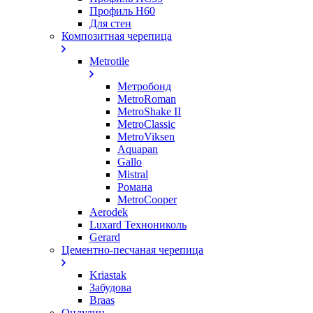
Профиль Н60
Для стен
Композитная черепица
Metrotile
Метробонд
MetroRoman
MetroShake II
MetroClassic
MetroViksen
Aquapan
Gallo
Mistral
Романа
MetroCooper
Aerodek
Luxard Технониколь
Gerard
Цементно-песчаная черепица
Kriastak
Забудова
Braas
Ондулин