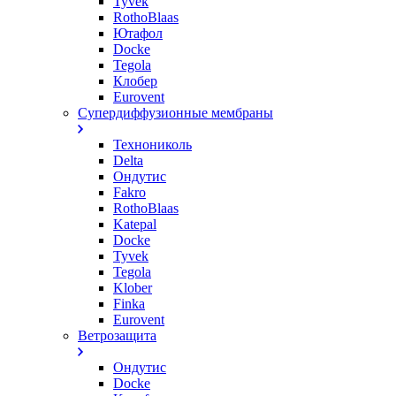
Tyvek
RothoBlaas
Ютафол
Docke
Tegola
Клобер
Eurovent
Супердиффузионные мембраны
Технониколь
Delta
Ондутис
Fakro
RothoBlaas
Katepal
Docke
Tyvek
Tegola
Klober
Finka
Eurovent
Ветрозащита
Ондутис
Docke