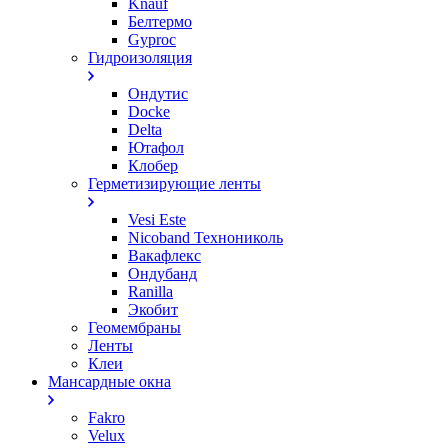
Knauf
Белтермо
Gyproc
Гидроизоляция
Ондутис
Docke
Delta
Ютафол
Клобер
Герметизирующие ленты
Vesi Este
Nicoband Технониколь
Вакафлекс
Ондубанд
Ranilla
Экобит
Геомембраны
Ленты
Клеи
Мансардные окна
Fakro
Velux