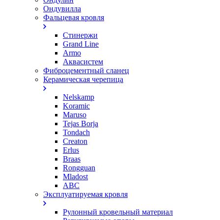
Ондувилла
Фальцевая кровля
Стинержи
Grand Line
Armo
Аквасистем
Фиброцементный сланец
Керамическая черепица
Nelskamp
Koramic
Maruso
Tejas Borja
Tondach
Creaton
Erlus
Braas
Rongguan
Mladost
ABC
Эксплуатируемая кровля
Рулонный кровельный материал