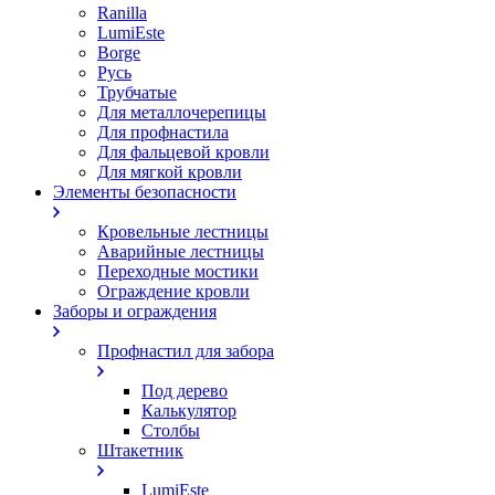
Ranilla
LumiEste
Borge
Русь
Трубчатые
Для металлочерепицы
Для профнастила
Для фальцевой кровли
Для мягкой кровли
Элементы безопасности
Кровельные лестницы
Аварийные лестницы
Переходные мостики
Ограждение кровли
Заборы и ограждения
Профнастил для забора
Под дерево
Калькулятор
Столбы
Штакетник
LumiEste