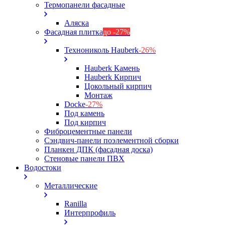
Термопанели фасадные
Аляска
Фасадная плитка
до -27%
Технониколь Hauberk
-26%
Hauberk Камень
Hauberk Кирпич
Цокольный кирпич
Монтаж
Docke
-27%
Под камень
Под кирпич
Фиброцементные панели
Сэндвич-панели поэлементной сборки
Планкен ДПК (фасадная доска)
Стеновые панели ПВХ
Водостоки
Металлические
Ranilla
Интерпрофиль