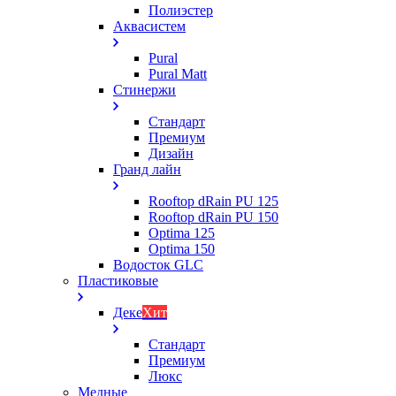
Полиэстер
Аквасистем
Pural
Pural Matt
Стинержи
Стандарт
Премиум
Дизайн
Гранд лайн
Rooftop dRain PU 125
Rooftop dRain PU 150
Optima 125
Optima 150
Водосток GLC
Пластиковые
Деке
Хит
Стандарт
Премиум
Люкс
Медные