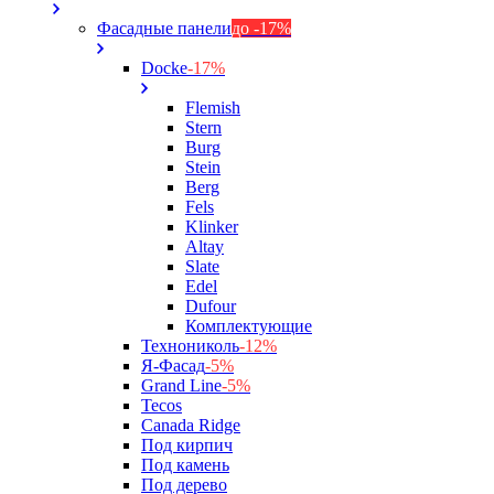
Фасадные панели
до -17%
Docke
-17%
Flemish
Stern
Burg
Stein
Berg
Fels
Klinker
Altay
Slate
Edel
Dufour
Комплектующие
Технониколь
-12%
Я-Фасад
-5%
Grand Line
-5%
Tecos
Canada Ridge
Под кирпич
Под камень
Под дерево