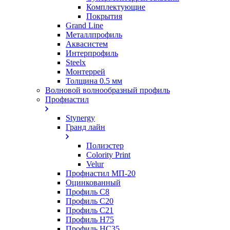
Комплектующие
Покрытия
Grand Line
Металлпрофиль
Аквасистем
Интерпрофиль
Steelx
Монтеррей
Толщина 0.5 мм
Волновой волнообразный профиль
Профнастил
Stynergy
Гранд лайн
Полиэстер
Colority Print
Velur
Профнастил МП-20
Оцинкованный
Профиль С8
Профиль С20
Профиль С21
Профиль Н75
Профиль НС35