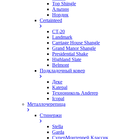
Top Shingle
Альпин
Нордик
Certainteed
CT-20
Landmark
Carriage House Shangle
Grand Manor Shangle
Presidential Shake
Highland Slate
Belmont
Подкладочный ковер
Деке
Katepal
Технониколь Anderep
Icopal
Металлочерепица
Стинержи
Stella
Garda
СуперМонтеррей Классик