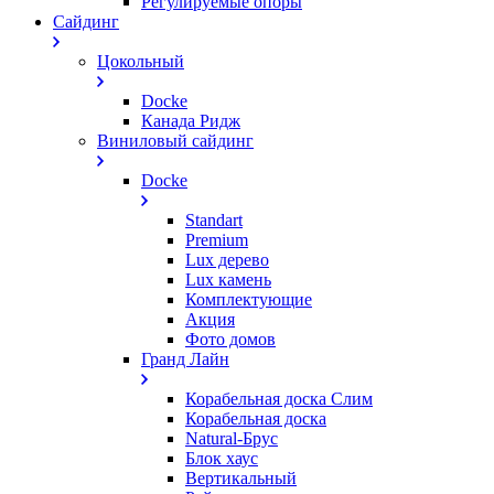
Регулируемые опоры
Сайдинг
Цокольный
Docke
Канада Ридж
Виниловый сайдинг
Docke
Standart
Premium
Lux дерево
Lux камень
Комплектующие
Акция
Фото домов
Гранд Лайн
Корабельная доска Слим
Корабельная доска
Natural-Брус
Блок хаус
Вертикальный