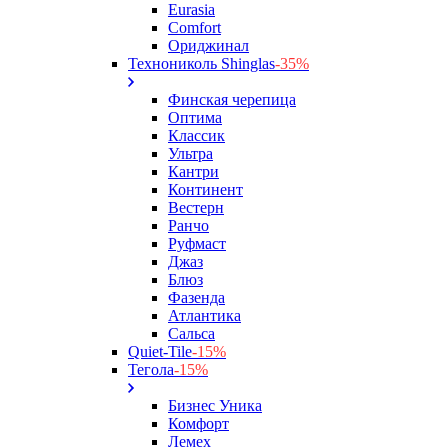
Eurasia
Comfort
Ориджинал
Технониколь Shinglas
-35%
Финская черепица
Оптима
Классик
Ультра
Кантри
Континент
Вестерн
Ранчо
Руфмаст
Джаз
Блюз
Фазенда
Атлантика
Сальса
Quiet-Tile
-15%
Тегола
-15%
Бизнес Уника
Комфорт
Лемех