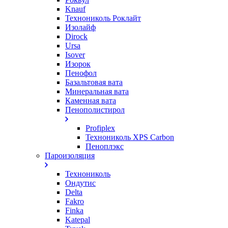
Knauf
Технониколь Роклайт
Изолайф
Dirock
Ursa
Isover
Изорок
Пенофол
Базальтовая вата
Минеральная вата
Каменная вата
Пенополистирол
Profiplex
Технониколь XPS Carbon
Пеноплэкс
Пароизоляция
Технониколь
Ондутис
Delta
Fakro
Finka
Katepal