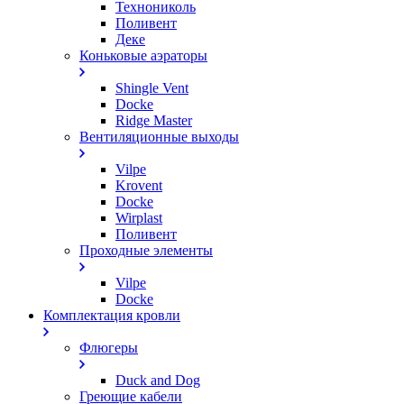
Технониколь
Поливент
Деке
Коньковые аэраторы
Shingle Vent
Docke
Ridge Master
Вентиляционные выходы
Vilpe
Krovent
Docke
Wirplast
Поливент
Проходные элементы
Vilpe
Docke
Комплектация кровли
Флюгеры
Duck and Dog
Греющие кабели