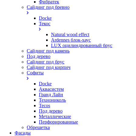
Фибратек
Сайдинг под бревно
Docke
Текос
Natural wood effect
Ardennes блок-хаус
LUX оцилиндрованный брус
Сайдинг под камень
Под дерево
Сайдинг под брус
Сайдинг под кирпич
Софиты
Docke
Аквасистем
Гранд Лайн
Технониколь
Tecos
Под дерево
Металлические
Перфорированные
Обрешетка
Фасады