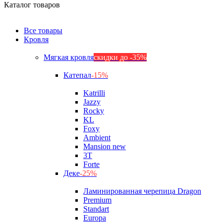
Каталог товаров
Все товары
Кровля
Мягкая кровля
скидки до -35%
Катепал
-15%
Katrilli
Jazzy
Rocky
KL
Foxy
Ambient
Mansion new
3Т
Forte
Деке
-25%
Ламинированная черепица Dragon
Premium
Standart
Europa