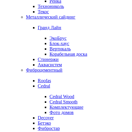
Рейка
Технониколь
Текос
Металлический сайдинг
Гранд Лайн
ЭкоБрус
Блок-хаус
Вертикаль
Корабельная доска
Стинержи
Аквасистем
Фиброцементный
Roofas
Cedral
Cedral Wood
Cedral Smooth
Комплектующие
Фото домов
Decover
Бетэко
Фибростар