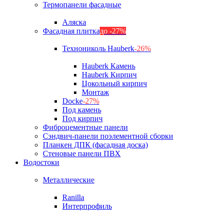
Термопанели фасадные
Аляска
Фасадная плитка
до -27%
Технониколь Hauberk
-26%
Hauberk Камень
Hauberk Кирпич
Цокольный кирпич
Монтаж
Docke
-27%
Под камень
Под кирпич
Фиброцементные панели
Сэндвич-панели поэлементной сборки
Планкен ДПК (фасадная доска)
Стеновые панели ПВХ
Водостоки
Металлические
Ranilla
Интерпрофиль