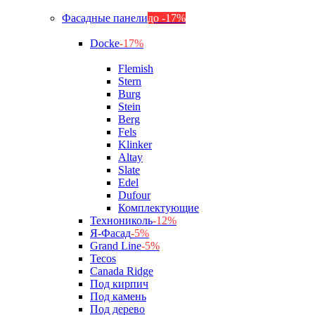
Фасадные панели
до -17%
Docke
-17%
Flemish
Stern
Burg
Stein
Berg
Fels
Klinker
Altay
Slate
Edel
Dufour
Комплектующие
Технониколь
-12%
Я-Фасад
-5%
Grand Line
-5%
Tecos
Canada Ridge
Под кирпич
Под камень
Под дерево