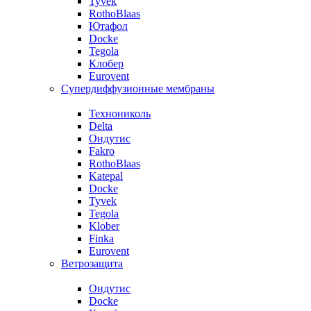
Tyvek
RothoBlaas
Ютафол
Docke
Tegola
Клобер
Eurovent
Супердиффузионные мембраны
Технониколь
Delta
Ондутис
Fakro
RothoBlaas
Katepal
Docke
Tyvek
Tegola
Klober
Finka
Eurovent
Ветрозащита
Ондутис
Docke