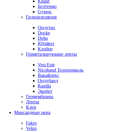
Knauf
Белтермо
Gyproc
Гидроизоляция
Ондутис
Docke
Delta
Ютафол
Клобер
Герметизирующие ленты
Vesi Este
Nicoband Технониколь
Вакафлекс
Ондубанд
Ranilla
Экобит
Геомембраны
Ленты
Клеи
Мансардные окна
Fakro
Velux