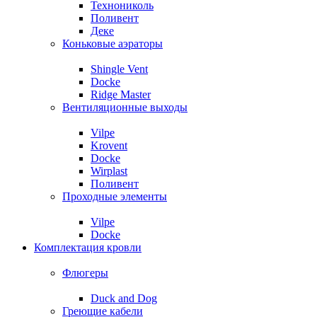
Технониколь
Поливент
Деке
Коньковые аэраторы
Shingle Vent
Docke
Ridge Master
Вентиляционные выходы
Vilpe
Krovent
Docke
Wirplast
Поливент
Проходные элементы
Vilpe
Docke
Комплектация кровли
Флюгеры
Duck and Dog
Греющие кабели