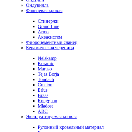
Ондувилла
Фальцевая кровля
Стинержи
Grand Line
Armo
Аквасистем
Фиброцементный сланец
Керамическая черепица
Nelskamp
Koramic
Maruso
Tejas Borja
Tondach
Creaton
Erlus
Braas
Rongguan
Mladost
ABC
Эксплуатируемая кровля
Рулонный кровельный материал