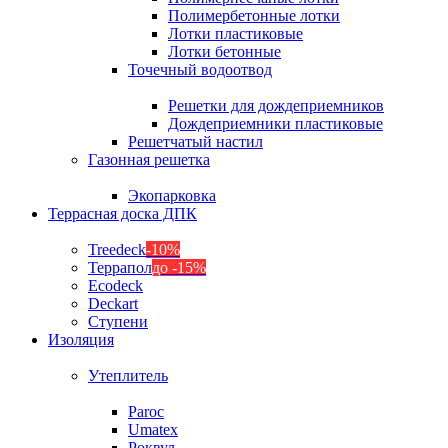
Полимербетонные лотки
Лотки пластиковые
Лотки бетонные
Точечный водоотвод
Решетки для дождеприемников
Дождеприемники пластиковые
Решетчатый настил
Газонная решетка
Экопарковка
Террасная доска ДПК
Treedeck
-10%
Террапол
до -15%
Ecodeck
Deckart
Ступени
Изоляция
Утеплитель
Paroc
Umatex
Роквул