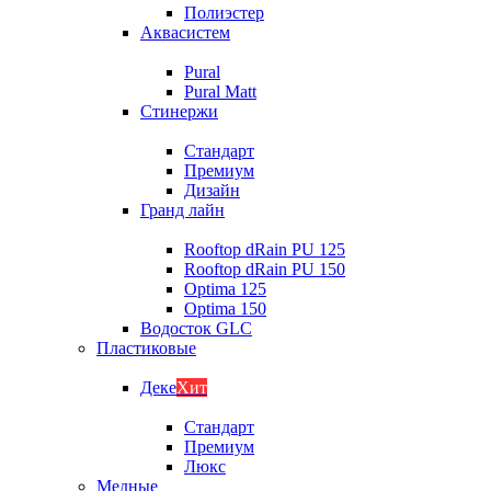
Полиэстер
Аквасистем
Pural
Pural Matt
Стинержи
Стандарт
Премиум
Дизайн
Гранд лайн
Rooftop dRain PU 125
Rooftop dRain PU 150
Optima 125
Optima 150
Водосток GLC
Пластиковые
Деке
Хит
Стандарт
Премиум
Люкс
Медные