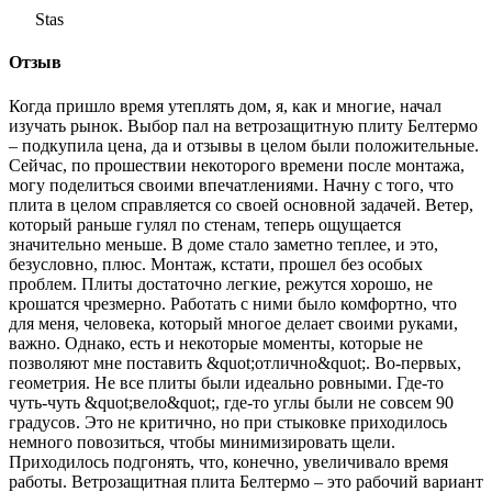
Stas
Отзыв
Когда пришло время утеплять дом, я, как и многие, начал
изучать рынок. Выбор пал на ветрозащитную плиту Белтермо
– подкупила цена, да и отзывы в целом были положительные.
Сейчас, по прошествии некоторого времени после монтажа,
могу поделиться своими впечатлениями. Начну с того, что
плита в целом справляется со своей основной задачей. Ветер,
который раньше гулял по стенам, теперь ощущается
значительно меньше. В доме стало заметно теплее, и это,
безусловно, плюс. Монтаж, кстати, прошел без особых
проблем. Плиты достаточно легкие, режутся хорошо, не
крошатся чрезмерно. Работать с ними было комфортно, что
для меня, человека, который многое делает своими руками,
важно. Однако, есть и некоторые моменты, которые не
позволяют мне поставить &quot;отлично&quot;. Во-первых,
геометрия. Не все плиты были идеально ровными. Где-то
чуть-чуть &quot;вело&quot;, где-то углы были не совсем 90
градусов. Это не критично, но при стыковке приходилось
немного повозиться, чтобы минимизировать щели.
Приходилось подгонять, что, конечно, увеличивало время
работы. Ветрозащитная плита Белтермо – это рабочий вариант