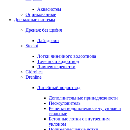
Аквасистем
Оцинкованные
Дренажные системы
Дренаж без щебня
Лайтдрэин
Steelot
Лотки линейного водоотвода
Точечный водоотвод
Ливневые решетки
Gidrolica
Drenline
Линейный водоотвод
Дополнительные принадлежности
Пескоуловитель
Решетки водоприемные чугунные и
стальные
Бетонные лотки с внутренним
уклоном
Полимерпесчаные лотки