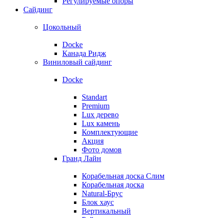
Регулируемые опоры
Сайдинг
Цокольный
Docke
Канада Ридж
Виниловый сайдинг
Docke
Standart
Premium
Lux дерево
Lux камень
Комплектующие
Акция
Фото домов
Гранд Лайн
Корабельная доска Слим
Корабельная доска
Natural-Брус
Блок хаус
Вертикальный