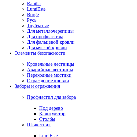
Ranilla
LumiEste
Borge
Русь
Трубчатые
Для металлочерепицы
Для профнастила
Для фальцевой кровли
Для мягкой кровли
Элементы безопасности
Кровельные лестницы
Аварийные лестницы
Переходные мостики
Ограждение кровли
Заборы и ограждения
Профнастил для забора
Под дерево
Калькулятор
Столбы
Штакетник
LumiEste