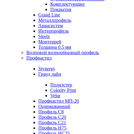
Комплектующие
Покрытия
Grand Line
Металлпрофиль
Аквасистем
Интерпрофиль
Steelx
Монтеррей
Толщина 0.5 мм
Волновой волнообразный профиль
Профнастил
Stynergy
Гранд лайн
Полиэстер
Colority Print
Velur
Профнастил МП-20
Оцинкованный
Профиль С8
Профиль С20
Профиль С21
Профиль Н75
Профиль НС35