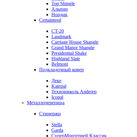
Top Shingle
Альпин
Нордик
Certainteed
CT-20
Landmark
Carriage House Shangle
Grand Manor Shangle
Presidential Shake
Highland Slate
Belmont
Подкладочный ковер
Деке
Katepal
Технониколь Anderep
Icopal
Металлочерепица
Стинержи
Stella
Garda
СуперМонтеррей Классик