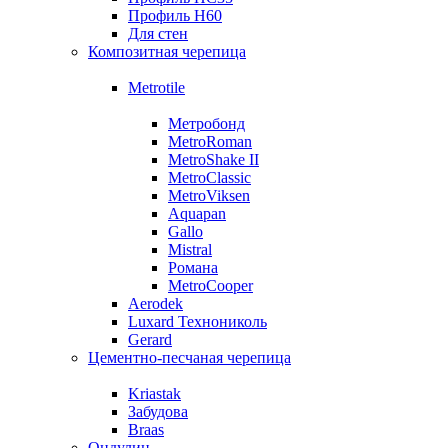
Профиль Н60
Для стен
Композитная черепица
Metrotile
Метробонд
MetroRoman
MetroShake II
MetroClassic
MetroViksen
Aquapan
Gallo
Mistral
Романа
MetroCooper
Aerodek
Luxard Технониколь
Gerard
Цементно-песчаная черепица
Kriastak
Забудова
Braas
Ондулин