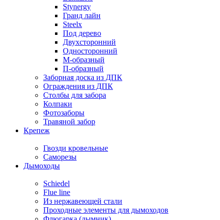
Stynergy
Гранд лайн
Steelx
Под дерево
Двухсторонний
Односторонний
М-образный
П-образный
Заборная доска из ДПК
Ограждения из ДПК
Столбы для забора
Колпаки
Фотозаборы
Травяной забор
Крепеж
Гвозди кровельные
Саморезы
Дымоходы
Schiedel
Flue line
Из нержавеющей стали
Проходные элементы для дымоходов
Флюгарка (дымник)