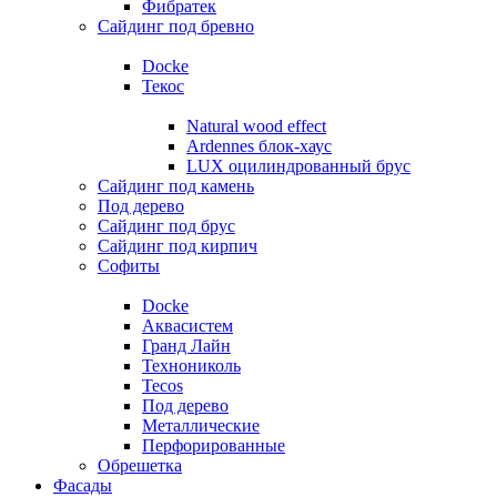
Фибратек
Сайдинг под бревно
Docke
Текос
Natural wood effect
Ardennes блок-хаус
LUX оцилиндрованный брус
Сайдинг под камень
Под дерево
Сайдинг под брус
Сайдинг под кирпич
Софиты
Docke
Аквасистем
Гранд Лайн
Технониколь
Tecos
Под дерево
Металлические
Перфорированные
Обрешетка
Фасады