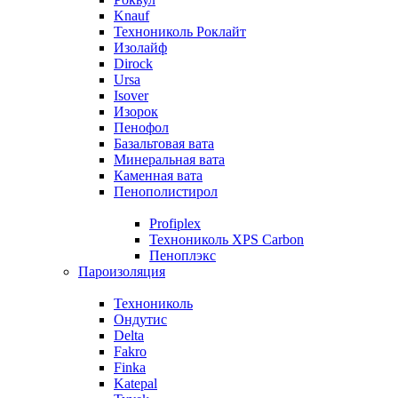
Knauf
Технониколь Роклайт
Изолайф
Dirock
Ursa
Isover
Изорок
Пенофол
Базальтовая вата
Минеральная вата
Каменная вата
Пенополистирол
Profiplex
Технониколь XPS Carbon
Пеноплэкс
Пароизоляция
Технониколь
Ондутис
Delta
Fakro
Finka
Katepal