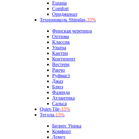
Eurasia
Comfort
Ориджинал
Технониколь Shinglas
-35%
Финская черепица
Оптима
Классик
Ультра
Кантри
Континент
Вестерн
Ранчо
Руфмаст
Джаз
Блюз
Фазенда
Атлантика
Сальса
Quiet-Tile
-15%
Тегола
-15%
Бизнес Уника
Комфорт
Лемех