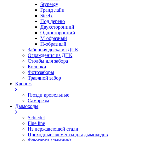
Stynergy
Гранд лайн
Steelx
Под дерево
Двухсторонний
Односторонний
М-образный
П-образный
Заборная доска из ДПК
Ограждения из ДПК
Столбы для забора
Колпаки
Фотозаборы
Травяной забор
Крепеж
Гвозди кровельные
Саморезы
Дымоходы
Schiedel
Flue line
Из нержавеющей стали
Проходные элементы для дымоходов
Флюгарка (дымник)