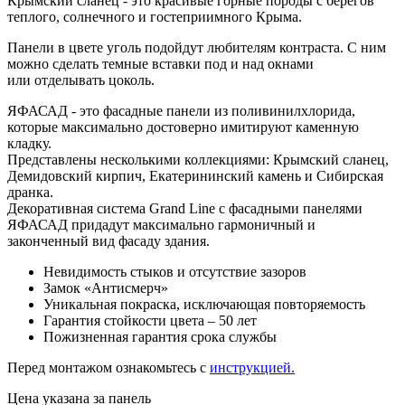
Крымский сланец - это красивые горные породы с берегов
теплого, солнечного и гостеприимного Крыма.
Панели в цвете уголь подойдут любителям контраста. С ним
можно сделать темные вставки под и над окнами
или отделывать цоколь.
ЯФАСАД - это фасадные панели из поливинилхлорида,
которые максимально достоверно имитируют каменную
кладку.
Представлены несколькими коллекциями: Крымский сланец,
Демидовский кирпич, Екатерининский камень и Сибирская
дранка.
Декоративная система Grand Line с фасадными панелями
ЯФАСАД придадут максимально гармоничный и
законченный вид фасаду здания.
Невидимость стыков и отсутствие зазоров
Замок «Антисмерч»
Уникальная покраска, исключающая повторяемость
Гарантия стойкости цвета – 50 лет
Пожизненная гарантия срока службы
Перед монтажом ознакомьтесь с
инструкцией.
Цена указана за панель