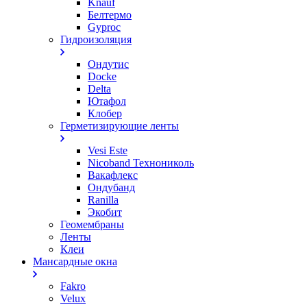
Knauf
Белтермо
Gyproc
Гидроизоляция
Ондутис
Docke
Delta
Ютафол
Клобер
Герметизирующие ленты
Vesi Este
Nicoband Технониколь
Вакафлекс
Ондубанд
Ranilla
Экобит
Геомембраны
Ленты
Клеи
Мансардные окна
Fakro
Velux