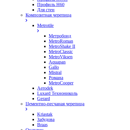
Профиль Н60
Для стен
Композитная черепица
Metrotile
Метробонд
MetroRoman
MetroShake II
MetroClassic
MetroViksen
Aquapan
Gallo
Mistral
Романа
MetroCooper
Aerodek
Luxard Технониколь
Gerard
Цементно-песчаная черепица
Kriastak
Забудова
Braas
Ондулин