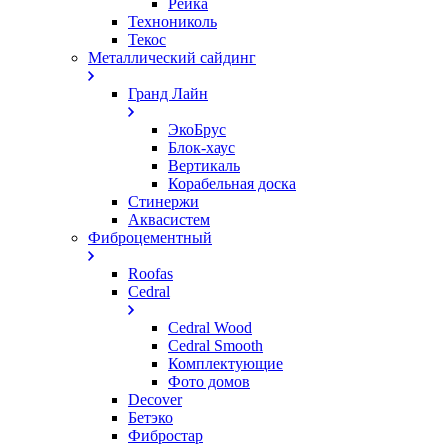
Рейка
Технониколь
Текос
Металлический сайдинг
Гранд Лайн
ЭкоБрус
Блок-хаус
Вертикаль
Корабельная доска
Стинержи
Аквасистем
Фиброцементный
Roofas
Cedral
Cedral Wood
Cedral Smooth
Комплектующие
Фото домов
Decover
Бетэко
Фибростар