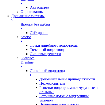
Аквасистем
Оцинкованные
Дренажные системы
Дренаж без щебня
Лайтдрэин
Steelot
Лотки линейного водоотвода
Точечный водоотвод
Ливневые решетки
Gidrolica
Drenline
Линейный водоотвод
Дополнительные принадлежности
Пескоуловитель
Решетки водоприемные чугунные и
стальные
Бетонные лотки с внутренним
уклоном
Полимерпесчаные лотки