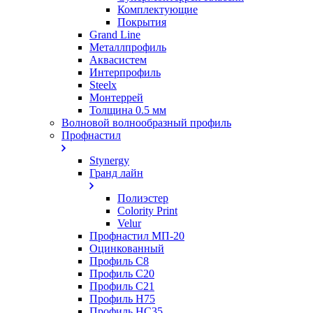
Комплектующие
Покрытия
Grand Line
Металлпрофиль
Аквасистем
Интерпрофиль
Steelx
Монтеррей
Толщина 0.5 мм
Волновой волнообразный профиль
Профнастил
Stynergy
Гранд лайн
Полиэстер
Colority Print
Velur
Профнастил МП-20
Оцинкованный
Профиль С8
Профиль С20
Профиль С21
Профиль Н75
Профиль НС35