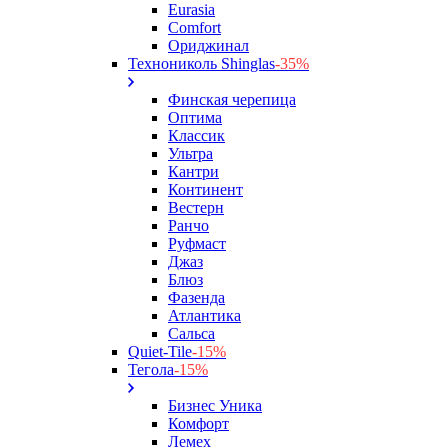
Eurasia
Comfort
Ориджинал
Технониколь Shinglas
-35%
Финская черепица
Оптима
Классик
Ультра
Кантри
Континент
Вестерн
Ранчо
Руфмаст
Джаз
Блюз
Фазенда
Атлантика
Сальса
Quiet-Tile
-15%
Тегола
-15%
Бизнес Уника
Комфорт
Лемех