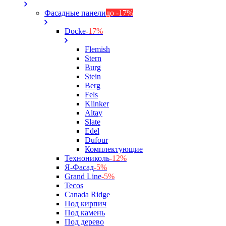
Фасадные панели
до -17%
Docke
-17%
Flemish
Stern
Burg
Stein
Berg
Fels
Klinker
Altay
Slate
Edel
Dufour
Комплектующие
Технониколь
-12%
Я-Фасад
-5%
Grand Line
-5%
Tecos
Canada Ridge
Под кирпич
Под камень
Под дерево