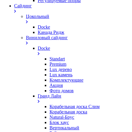
Регулируемые опоры
Сайдинг
Цокольный
Docke
Канада Ридж
Виниловый сайдинг
Docke
Standart
Premium
Lux дерево
Lux камень
Комплектующие
Акция
Фото домов
Гранд Лайн
Корабельная доска Слим
Корабельная доска
Natural-Брус
Блок хаус
Вертикальный