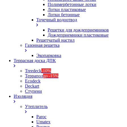
Полимербетонные лотки
Лотки пластиковые
Лотки бетонные
Точечный водоотвод
Решетки для дождеприемников
Дождеприемники пластиковые
Решетчатый настил
Газонная решетка
Экопарковка
Террасная доска ДПК
Treedeck
-10%
Террапол
до -15%
Ecodeck
Deckart
Ступени
Изоляция
Утеплитель
Paroc
Umatex
Роквул