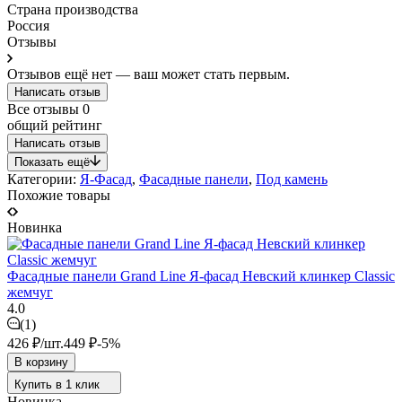
Страна производства
Россия
Отзывы
Отзывов ещё нет — ваш может стать первым.
Написать отзыв
Все отзывы
0
общий рейтинг
Написать отзыв
Показать ещё
Категории:
Я-Фасад
,
Фасадные панели
,
Под камень
Похожие товары
Новинка
Фасадные панели Grand Line Я-фасад Невский клинкер Classic
жемчуг
4.0
(1)
426
₽
/
шт.
449
₽
-5%
В корзину
Купить в 1 клик
Новинка