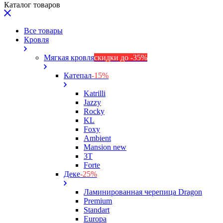
Каталог товаров
Все товары
Кровля
Мягкая кровля
скидки до -35%
Катепал
-15%
Katrilli
Jazzy
Rocky
KL
Foxy
Ambient
Mansion new
3Т
Forte
Деке
-25%
Ламинированная черепица Dragon
Premium
Standart
Europa