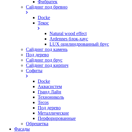
Фибратек
Сайдинг под бревно
Docke
Текос
Natural wood effect
Ardennes блок-хаус
LUX оцилиндрованный брус
Сайдинг под камень
Под дерево
Сайдинг под брус
Сайдинг под кирпич
Софиты
Docke
Аквасистем
Гранд Лайн
Технониколь
Tecos
Под дерево
Металлические
Перфорированные
Обрешетка
Фасады