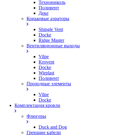
Технониколь
Поливент
Деке
Коньковые аэраторы
Shingle Vent
Docke
Ridge Master
Вентиляционные выходы
Vilpe
Krovent
Docke
Wirplast
Поливент
Проходные элементы
Vilpe
Docke
Комплектация кровли
Флюгеры
Duck and Dog
Греющие кабели