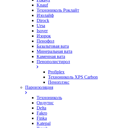
Knauf
Технониколь Роклайт
Изолайф
Dirock
Ursa
Isover
Изорок
Пенофол
Базальтовая вата
Минеральная вата
Каменная вата
Пенополистирол
Profiplex
Технониколь XPS Carbon
Пеноплэкс
Пароизоляция
Технониколь
Ондутис
Delta
Fakro
Finka
Katepal