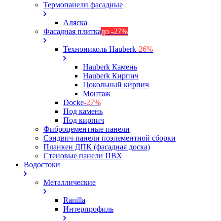
Термопанели фасадные
Аляска
Фасадная плитка
до -27%
Технониколь Hauberk
-26%
Hauberk Камень
Hauberk Кирпич
Цокольный кирпич
Монтаж
Docke
-27%
Под камень
Под кирпич
Фиброцементные панели
Сэндвич-панели поэлементной сборки
Планкен ДПК (фасадная доска)
Стеновые панели ПВХ
Водостоки
Металлические
Ranilla
Интерпрофиль