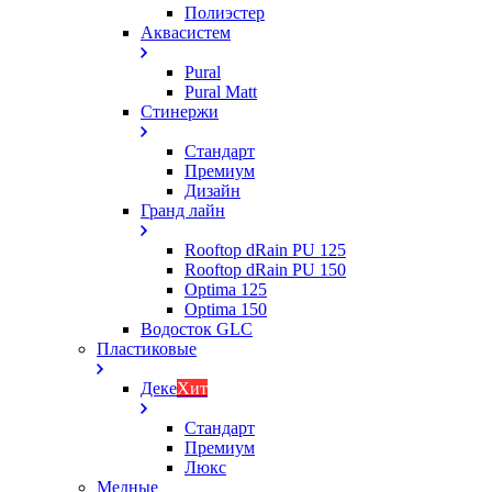
Полиэстер
Аквасистем
Pural
Pural Matt
Стинержи
Стандарт
Премиум
Дизайн
Гранд лайн
Rooftop dRain PU 125
Rooftop dRain PU 150
Optima 125
Optima 150
Водосток GLC
Пластиковые
Деке
Хит
Стандарт
Премиум
Люкс
Медные