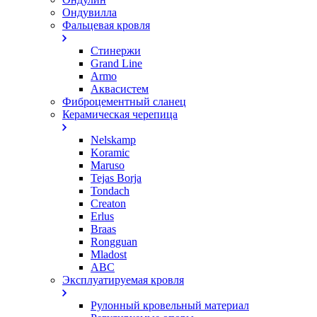
Ондувилла
Фальцевая кровля
Стинержи
Grand Line
Armo
Аквасистем
Фиброцементный сланец
Керамическая черепица
Nelskamp
Koramic
Maruso
Tejas Borja
Tondach
Creaton
Erlus
Braas
Rongguan
Mladost
ABC
Эксплуатируемая кровля
Рулонный кровельный материал