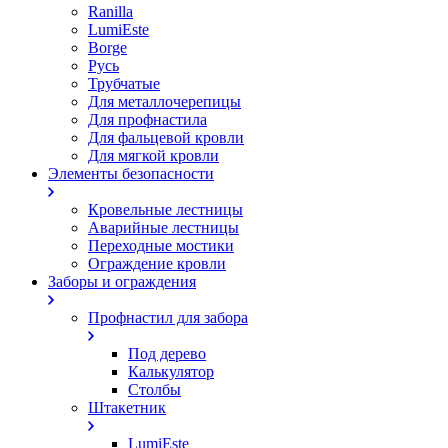
Ranilla
LumiEste
Borge
Русь
Трубчатые
Для металлочерепицы
Для профнастила
Для фальцевой кровли
Для мягкой кровли
Элементы безопасности
Кровельные лестницы
Аварийные лестницы
Переходные мостики
Ограждение кровли
Заборы и ограждения
Профнастил для забора
Под дерево
Калькулятор
Столбы
Штакетник
LumiEste