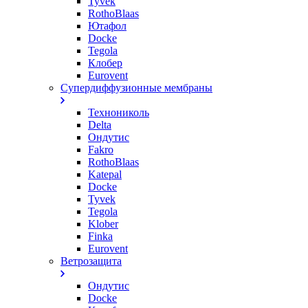
Tyvek
RothoBlaas
Ютафол
Docke
Tegola
Клобер
Eurovent
Супердиффузионные мембраны
Технониколь
Delta
Ондутис
Fakro
RothoBlaas
Katepal
Docke
Tyvek
Tegola
Klober
Finka
Eurovent
Ветрозащита
Ондутис
Docke