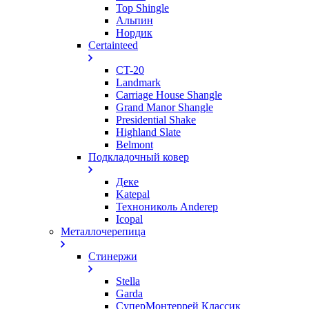
Top Shingle
Альпин
Нордик
Certainteed
CT-20
Landmark
Carriage House Shangle
Grand Manor Shangle
Presidential Shake
Highland Slate
Belmont
Подкладочный ковер
Деке
Katepal
Технониколь Anderep
Icopal
Металлочерепица
Стинержи
Stella
Garda
СуперМонтеррей Классик