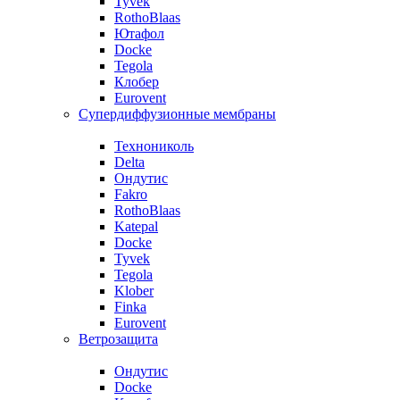
Tyvek
RothoBlaas
Ютафол
Docke
Tegola
Клобер
Eurovent
Супердиффузионные мембраны
Технониколь
Delta
Ондутис
Fakro
RothoBlaas
Katepal
Docke
Tyvek
Tegola
Klober
Finka
Eurovent
Ветрозащита
Ондутис
Docke