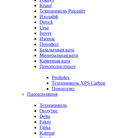
Knauf
Технониколь Роклайт
Изолайф
Dirock
Ursa
Isover
Изорок
Пенофол
Базальтовая вата
Минеральная вата
Каменная вата
Пенополистирол
Profiplex
Технониколь XPS Carbon
Пеноплэкс
Пароизоляция
Технониколь
Ондутис
Delta
Fakro
Finka
Katepal