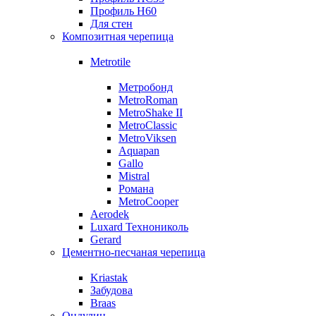
Профиль Н60
Для стен
Композитная черепица
Metrotile
Метробонд
MetroRoman
MetroShake II
MetroClassic
MetroViksen
Aquapan
Gallo
Mistral
Романа
MetroCooper
Aerodek
Luxard Технониколь
Gerard
Цементно-песчаная черепица
Kriastak
Забудова
Braas
Ондулин