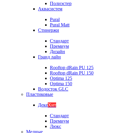
Полиэстер
Аквасистем
Pural
Pural Matt
Стинержи
Стандарт
Премиум
Дизайн
Гранд лайн
Rooftop dRain PU 125
Rooftop dRain PU 150
Optima 125
Optima 150
Водосток GLC
Пластиковые
Деке
Хит
Стандарт
Премиум
Люкс
Медные