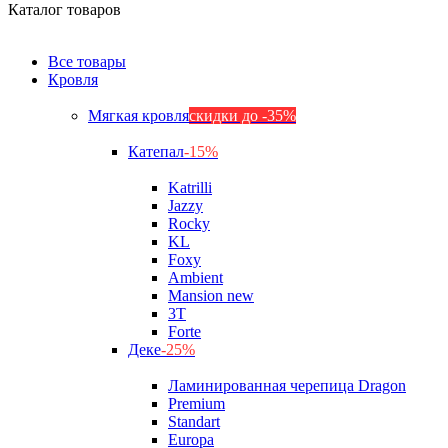
Каталог товаров
Все товары
Кровля
Мягкая кровля
скидки до -35%
Катепал
-15%
Katrilli
Jazzy
Rocky
KL
Foxy
Ambient
Mansion new
3Т
Forte
Деке
-25%
Ламинированная черепица Dragon
Premium
Standart
Europa