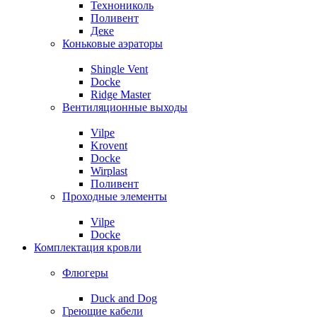
Технониколь
Поливент
Деке
Коньковые аэраторы
Shingle Vent
Docke
Ridge Master
Вентиляционные выходы
Vilpe
Krovent
Docke
Wirplast
Поливент
Проходные элементы
Vilpe
Docke
Комплектация кровли
Флюгеры
Duck and Dog
Греющие кабели