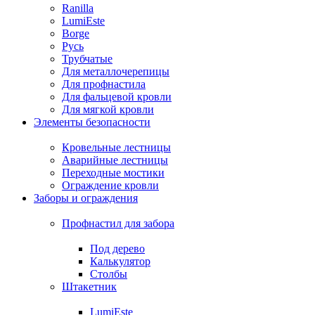
Ranilla
LumiEste
Borge
Русь
Трубчатые
Для металлочерепицы
Для профнастила
Для фальцевой кровли
Для мягкой кровли
Элементы безопасности
Кровельные лестницы
Аварийные лестницы
Переходные мостики
Ограждение кровли
Заборы и ограждения
Профнастил для забора
Под дерево
Калькулятор
Столбы
Штакетник
LumiEste