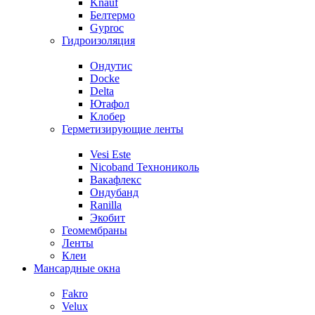
Knauf
Белтермо
Gyproc
Гидроизоляция
Ондутис
Docke
Delta
Ютафол
Клобер
Герметизирующие ленты
Vesi Este
Nicoband Технониколь
Вакафлекс
Ондубанд
Ranilla
Экобит
Геомембраны
Ленты
Клеи
Мансардные окна
Fakro
Velux