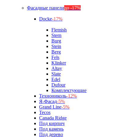
Фасадные панели
до -17%
Docke
-17%
Flemish
Stern
Burg
Stein
Berg
Fels
Klinker
Altay
Slate
Edel
Dufour
Комплектующие
Технониколь
-12%
Я-Фасад
-5%
Grand Line
-5%
Tecos
Canada Ridge
Под кирпич
Под камень
Под дерево