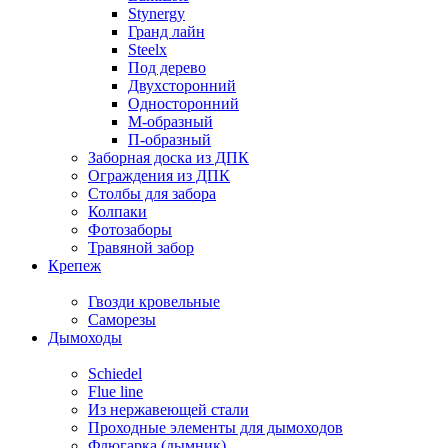
Stynergy
Гранд лайн
Steelx
Под дерево
Двухсторонний
Односторонний
М-образный
П-образный
Заборная доска из ДПК
Ограждения из ДПК
Столбы для забора
Колпаки
Фотозаборы
Травяной забор
Крепеж
Гвозди кровельные
Саморезы
Дымоходы
Schiedel
Flue line
Из нержавеющей стали
Проходные элементы для дымоходов
Флюгарка (дымник)