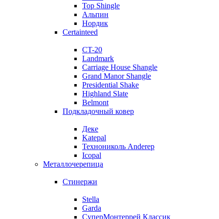
Top Shingle
Альпин
Нордик
Certainteed
CT-20
Landmark
Carriage House Shangle
Grand Manor Shangle
Presidential Shake
Highland Slate
Belmont
Подкладочный ковер
Деке
Katepal
Технониколь Anderep
Icopal
Металлочерепица
Стинержи
Stella
Garda
СуперМонтеррей Классик