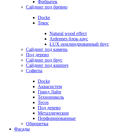
Фибратек
Сайдинг под бревно
Docke
Текос
Natural wood effect
Ardennes блок-хаус
LUX оцилиндрованный брус
Сайдинг под камень
Под дерево
Сайдинг под брус
Сайдинг под кирпич
Софиты
Docke
Аквасистем
Гранд Лайн
Технониколь
Tecos
Под дерево
Металлические
Перфорированные
Обрешетка
Фасады