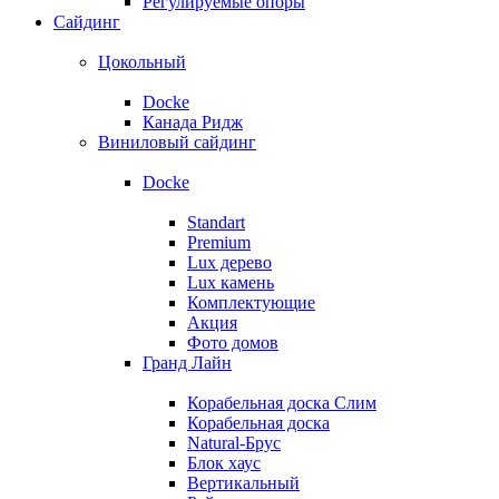
Регулируемые опоры
Сайдинг
Цокольный
Docke
Канада Ридж
Виниловый сайдинг
Docke
Standart
Premium
Lux дерево
Lux камень
Комплектующие
Акция
Фото домов
Гранд Лайн
Корабельная доска Слим
Корабельная доска
Natural-Брус
Блок хаус
Вертикальный