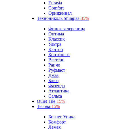
Eurasia
Comfort
Ориджинал
Технониколь Shinglas
-35%
Финская черепица
Оптима
Классик
Ультра
Кантри
Континент
Вестерн
Ранчо
Руфмаст
Джаз
Блюз
Фазенда
Атлантика
Сальса
Quiet-Tile
-15%
Тегола
-15%
Бизнес Уника
Комфорт
Лемех