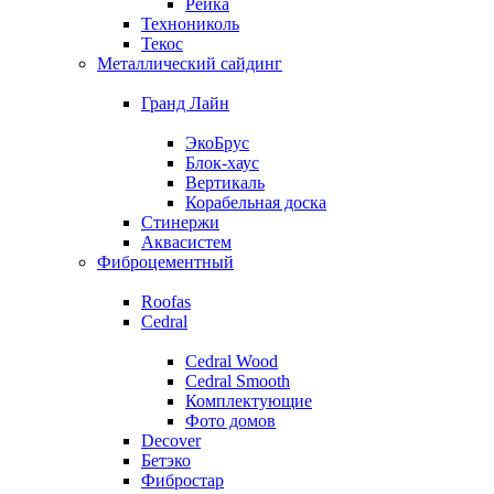
Рейка
Технониколь
Текос
Металлический сайдинг
Гранд Лайн
ЭкоБрус
Блок-хаус
Вертикаль
Корабельная доска
Стинержи
Аквасистем
Фиброцементный
Roofas
Cedral
Cedral Wood
Cedral Smooth
Комплектующие
Фото домов
Decover
Бетэко
Фибростар