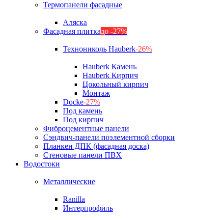
Термопанели фасадные
Аляска
Фасадная плитка
до -27%
Технониколь Hauberk
-26%
Hauberk Камень
Hauberk Кирпич
Цокольный кирпич
Монтаж
Docke
-27%
Под камень
Под кирпич
Фиброцементные панели
Сэндвич-панели поэлементной сборки
Планкен ДПК (фасадная доска)
Стеновые панели ПВХ
Водостоки
Металлические
Ranilla
Интерпрофиль