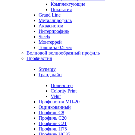
Комплектующие
Покрытия
Grand Line
Металлпрофиль
Аквасистем
Интерпрофиль
Steelx
Монтеррей
Толщина 0.5 мм
Волновой волнообразный профиль
Профнастил
Stynergy
Гранд лайн
Полиэстер
Colority Print
Velur
Профнастил МП-20
Оцинкованный
Профиль С8
Профиль С20
Профиль С21
Профиль Н75
Профиль НС35