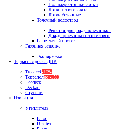
Полимербетонные лотки
Лотки пластиковые
Лотки бетонные
Точечный водоотвод
Решетки для дождеприемников
Дождеприемники пластиковые
Решетчатый настил
Газонная решетка
Экопарковка
Террасная доска ДПК
Treedeck
-10%
Террапол
до -15%
Ecodeck
Deckart
Ступени
Изоляция
Утеплитель
Paroc
Umatex
Роквул