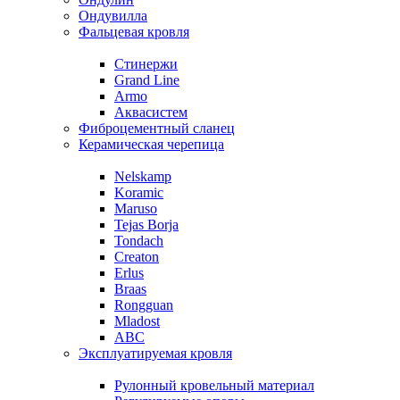
Ондувилла
Фальцевая кровля
Стинержи
Grand Line
Armo
Аквасистем
Фиброцементный сланец
Керамическая черепица
Nelskamp
Koramic
Maruso
Tejas Borja
Tondach
Creaton
Erlus
Braas
Rongguan
Mladost
ABC
Эксплуатируемая кровля
Рулонный кровельный материал