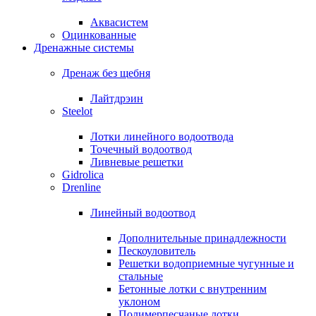
Аквасистем
Оцинкованные
Дренажные системы
Дренаж без щебня
Лайтдрэин
Steelot
Лотки линейного водоотвода
Точечный водоотвод
Ливневые решетки
Gidrolica
Drenline
Линейный водоотвод
Дополнительные принадлежности
Пескоуловитель
Решетки водоприемные чугунные и
стальные
Бетонные лотки с внутренним
уклоном
Полимерпесчаные лотки