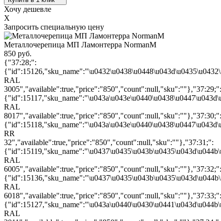
Хочу дешевле
X
Запросить специальную цену
Металлочерепица МП Ламонтерра NormanM
850 руб.
{"37:28;":
{"id":15126,"sku_name":"\u0432\u0438\u0448\u043d\u0435\u0432
RAL
3005","available":true,"price":"850","count":null,"sku":""},"37:29;"
{"id":15117,"sku_name":"\u043a\u043e\u0440\u0438\u0447\u043d
RAL
8017","available":true,"price":"850","count":null,"sku":""},"37:30;"
{"id":15118,"sku_name":"\u043a\u043e\u0440\u0438\u0447\u043d
RR
32","available":true,"price":"850","count":null,"sku":""},"37:31;":
{"id":15119,"sku_name":"\u0437\u0435\u043b\u0435\u043d\u044b
RAL
6005","available":true,"price":"850","count":null,"sku":""},"37:32;"
{"id":15136,"sku_name":"\u0437\u0435\u043b\u0435\u043d\u044b
RAL
6018","available":true,"price":"850","count":null,"sku":""},"37:33;"
{"id":15127,"sku_name":"\u043a\u0440\u0430\u0441\u043d\u044b
RAL