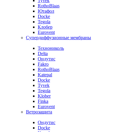
Tyvek
RothoBlaas
Ютафол
Docke
Tegola
Клобер
Eurovent
Супердиффузионные мембраны
Технониколь
Delta
Ондутис
Fakro
RothoBlaas
Katepal
Docke
Tyvek
Tegola
Klober
Finka
Eurovent
Ветрозащита
Ондутис
Docke