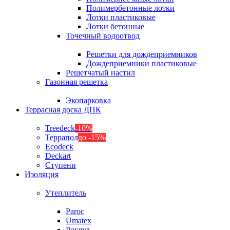
Полимербетонные лотки
Лотки пластиковые
Лотки бетонные
Точечный водоотвод
Решетки для дождеприемников
Дождеприемники пластиковые
Решетчатый настил
Газонная решетка
Экопарковка
Террасная доска ДПК
Treedeck
-10%
Террапол
до -15%
Ecodeck
Deckart
Ступени
Изоляция
Утеплитель
Paroc
Umatex
Роквул