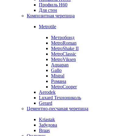
Профиль Н60
Для стен
Композитная черепица
Metrotile
Метробонд
MetroRoman
MetroShake II
MetroClassic
MetroViksen
Aquapan
Gallo
Mistral
Романа
MetroCooper
Aerodek
Luxard Технониколь
Gerard
Цементно-песчаная черепица
Kriastak
Забудова
Braas
Ондулин