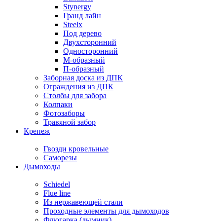
Stynergy
Гранд лайн
Steelx
Под дерево
Двухсторонний
Односторонний
М-образный
П-образный
Заборная доска из ДПК
Ограждения из ДПК
Столбы для забора
Колпаки
Фотозаборы
Травяной забор
Крепеж
Гвозди кровельные
Саморезы
Дымоходы
Schiedel
Flue line
Из нержавеющей стали
Проходные элементы для дымоходов
Флюгарка (дымник)