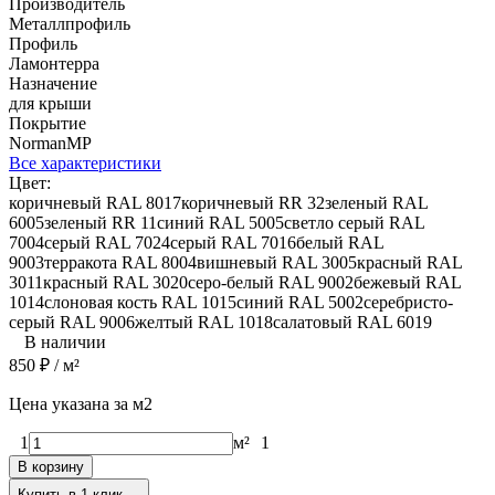
Производитель
Металлпрофиль
Профиль
Ламонтерра
Назначение
для крыши
Покрытие
NormanMP
Все характеристики
Цвет:
коричневый RAL 8017
коричневый RR 32
зеленый RAL
6005
зеленый RR 11
синий RAL 5005
светло серый RAL
7004
серый RAL 7024
серый RAL 7016
белый RAL
9003
терракота RAL 8004
вишневый RAL 3005
красный RAL
3011
красный RAL 3020
серо-белый RAL 9002
бежевый RAL
1014
слоновая кость RAL 1015
синий RAL 5002
серебристо-
серый RAL 9006
желтый RAL 1018
салатовый RAL 6019
В наличии
850
₽
/ м²
Цена указана за м2
1
м²
1
В корзину
Купить в 1 клик