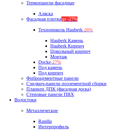
Термопанели фасадные
Аляска
Фасадная плитка
до -27%
Технониколь Hauberk
-26%
Hauberk Камень
Hauberk Кирпич
Цокольный кирпич
Монтаж
Docke
-27%
Под камень
Под кирпич
Фиброцементные панели
Сэндвич-панели поэлементной сборки
Планкен ДПК (фасадная доска)
Стеновые панели ПВХ
Водостоки
Металлические
Ranilla
Интерпрофиль