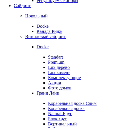
Регулируемые опоры
Сайдинг
Цокольный
Docke
Канада Ридж
Виниловый сайдинг
Docke
Standart
Premium
Lux дерево
Lux камень
Комплектующие
Акция
Фото домов
Гранд Лайн
Корабельная доска Слим
Корабельная доска
Natural-Брус
Блок хаус
Вертикальный