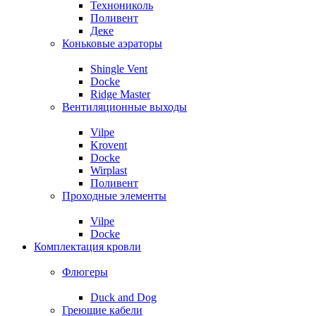
Технониколь
Поливент
Деке
Коньковые аэраторы
Shingle Vent
Docke
Ridge Master
Вентиляционные выходы
Vilpe
Krovent
Docke
Wirplast
Поливент
Проходные элементы
Vilpe
Docke
Комплектация кровли
Флюгеры
Duck and Dog
Греющие кабели