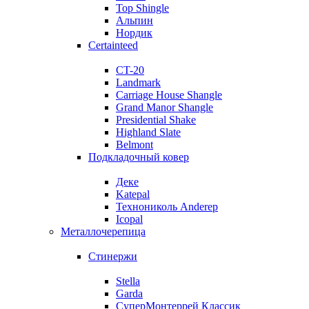
Top Shingle
Альпин
Нордик
Certainteed
CT-20
Landmark
Carriage House Shangle
Grand Manor Shangle
Presidential Shake
Highland Slate
Belmont
Подкладочный ковер
Деке
Katepal
Технониколь Anderep
Icopal
Металлочерепица
Стинержи
Stella
Garda
СуперМонтеррей Классик