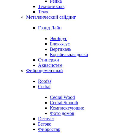
Рейка
Технониколь
Текос
Металлический сайдинг
Гранд Лайн
ЭкоБрус
Блок-хаус
Вертикаль
Корабельная доска
Стинержи
Аквасистем
Фиброцементный
Roofas
Cedral
Cedral Wood
Cedral Smooth
Комплектующие
Фото домов
Decover
Бетэко
Фибростар