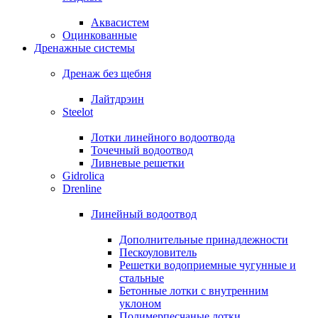
Аквасистем
Оцинкованные
Дренажные системы
Дренаж без щебня
Лайтдрэин
Steelot
Лотки линейного водоотвода
Точечный водоотвод
Ливневые решетки
Gidrolica
Drenline
Линейный водоотвод
Дополнительные принадлежности
Пескоуловитель
Решетки водоприемные чугунные и
стальные
Бетонные лотки с внутренним
уклоном
Полимерпесчаные лотки