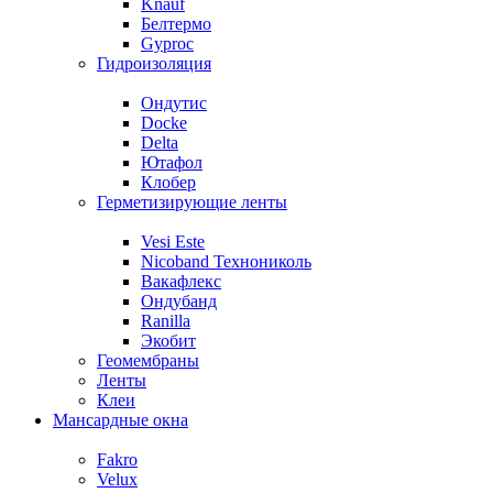
Knauf
Белтермо
Gyproc
Гидроизоляция
Ондутис
Docke
Delta
Ютафол
Клобер
Герметизирующие ленты
Vesi Este
Nicoband Технониколь
Вакафлекс
Ондубанд
Ranilla
Экобит
Геомембраны
Ленты
Клеи
Мансардные окна
Fakro
Velux