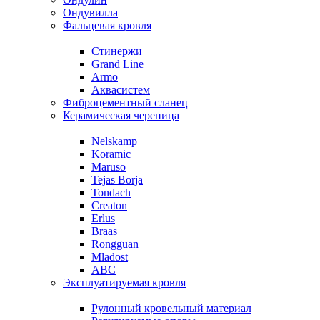
Ондувилла
Фальцевая кровля
Стинержи
Grand Line
Armo
Аквасистем
Фиброцементный сланец
Керамическая черепица
Nelskamp
Koramic
Maruso
Tejas Borja
Tondach
Creaton
Erlus
Braas
Rongguan
Mladost
ABC
Эксплуатируемая кровля
Рулонный кровельный материал