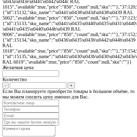
\u043a\u043e\u0441\u0442\u044c RAL
1015","available":true,"price":"850","count":null,"sku":""},"37:120;
{"id":15132,"sku_name":"\u0441\u0438\u043d\u0438\u0439 RAL
5002","available":true,"price":"850","count":null,"sku":""},"37:123;
{"id":15133,"sku_name":"\u0441\u0435\u0440\u0435\u0431\u0440
\u0441\u0435\u0440\u044b\u0439 RAL
9006","available":true,"price":"850","count":null,"sku":""},"37:152;
{"id":15134,"sku_name":"\u0436\u0435\u043b\u0442\u044b\u0439
RAL
1018","available":true,"price":"850","count":null,"sku":""},"37:154;
{"id":15135,"sku_name":"\u0441\u0430\u043b\u0430\u0442\u043e
RAL 6019","available":true,"price":"850","count":null,"sku":""}}
Желаемая цена
Количество
Если Вы планируете приобрести товары в большом объёме, то
мы можем снизить цену именно для Вас.