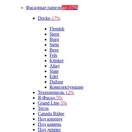
Фасадные панели
до -17%
Docke
-17%
Flemish
Stern
Burg
Stein
Berg
Fels
Klinker
Altay
Slate
Edel
Dufour
Комплектующие
Технониколь
-12%
Я-Фасад
-5%
Grand Line
-5%
Tecos
Canada Ridge
Под кирпич
Под камень
Под дерево