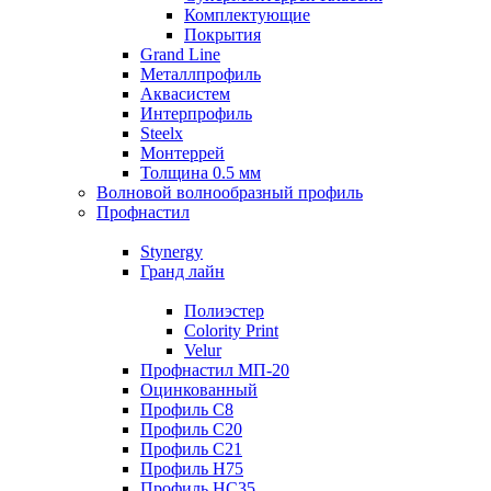
Комплектующие
Покрытия
Grand Line
Металлпрофиль
Аквасистем
Интерпрофиль
Steelx
Монтеррей
Толщина 0.5 мм
Волновой волнообразный профиль
Профнастил
Stynergy
Гранд лайн
Полиэстер
Colority Print
Velur
Профнастил МП-20
Оцинкованный
Профиль С8
Профиль С20
Профиль С21
Профиль Н75
Профиль НС35