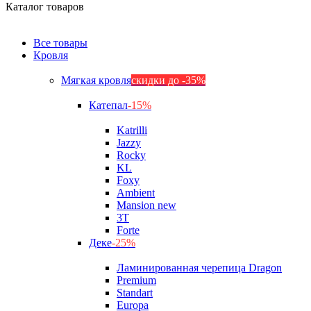
Каталог товаров
Все товары
Кровля
Мягкая кровля
скидки до -35%
Катепал
-15%
Katrilli
Jazzy
Rocky
KL
Foxy
Ambient
Mansion new
3Т
Forte
Деке
-25%
Ламинированная черепица Dragon
Premium
Standart
Europa