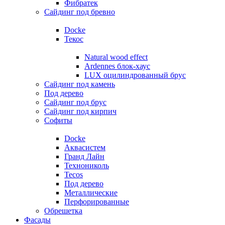
Фибратек
Сайдинг под бревно
Docke
Текос
Natural wood effect
Ardennes блок-хаус
LUX оцилиндрованный брус
Сайдинг под камень
Под дерево
Сайдинг под брус
Сайдинг под кирпич
Софиты
Docke
Аквасистем
Гранд Лайн
Технониколь
Tecos
Под дерево
Металлические
Перфорированные
Обрешетка
Фасады