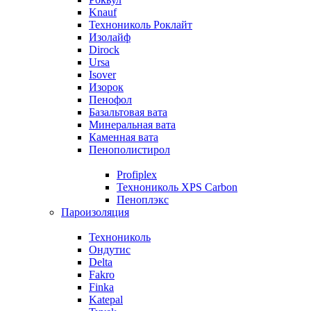
Knauf
Технониколь Роклайт
Изолайф
Dirock
Ursa
Isover
Изорок
Пенофол
Базальтовая вата
Минеральная вата
Каменная вата
Пенополистирол
Profiplex
Технониколь XPS Carbon
Пеноплэкс
Пароизоляция
Технониколь
Ондутис
Delta
Fakro
Finka
Katepal