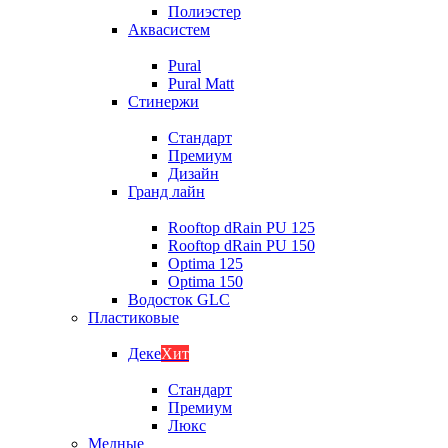
Полиэстер
Аквасистем
Pural
Pural Matt
Стинержи
Стандарт
Премиум
Дизайн
Гранд лайн
Rooftop dRain PU 125
Rooftop dRain PU 150
Optima 125
Optima 150
Водосток GLC
Пластиковые
Деке
Хит
Стандарт
Премиум
Люкс
Медные