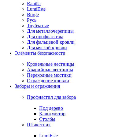
Ranilla
LumiEste
Borge
Русь
Трубчатые
Для металлочерепицы
Для профнастила
Для фальцевой кровли
Для мягкой кровли
Элементы безопасности
Кровельные лестницы
Аварийные лестницы
Переходные мостики
Ограждение кровли
Заборы и ограждения
Профнастил для забора
Под дерево
Калькулятор
Столбы
Штакетник
LumiEste