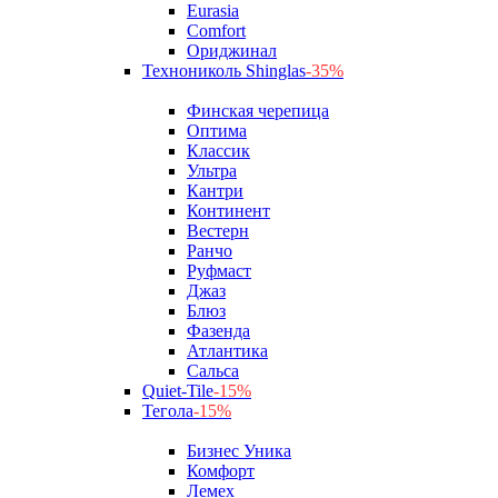
Eurasia
Comfort
Ориджинал
Технониколь Shinglas
-35%
Финская черепица
Оптима
Классик
Ультра
Кантри
Континент
Вестерн
Ранчо
Руфмаст
Джаз
Блюз
Фазенда
Атлантика
Сальса
Quiet-Tile
-15%
Тегола
-15%
Бизнес Уника
Комфорт
Лемех