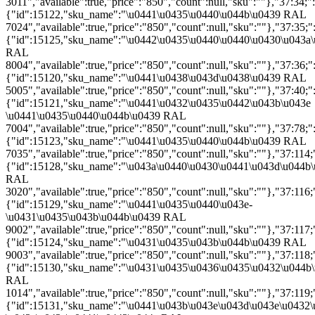
3011","available":true,"price":"850","count":null,"sku":""},"37:34;":
{"id":15122,"sku_name":"\u0441\u0435\u0440\u044b\u0439 RAL
7024","available":true,"price":"850","count":null,"sku":""},"37:35;"
{"id":15125,"sku_name":"\u0442\u0435\u0440\u0440\u0430\u043a
RAL
8004","available":true,"price":"850","count":null,"sku":""},"37:36;"
{"id":15120,"sku_name":"\u0441\u0438\u043d\u0438\u0439 RAL
5005","available":true,"price":"850","count":null,"sku":""},"37:40;"
{"id":15121,"sku_name":"\u0441\u0432\u0435\u0442\u043b\u043e
\u0441\u0435\u0440\u044b\u0439 RAL
7004","available":true,"price":"850","count":null,"sku":""},"37:78;"
{"id":15123,"sku_name":"\u0441\u0435\u0440\u044b\u0439 RAL
7035","available":true,"price":"850","count":null,"sku":""},"37:114;
{"id":15128,"sku_name":"\u043a\u0440\u0430\u0441\u043d\u044b
RAL
3020","available":true,"price":"850","count":null,"sku":""},"37:116;
{"id":15129,"sku_name":"\u0441\u0435\u0440\u043e-
\u0431\u0435\u043b\u044b\u0439 RAL
9002","available":true,"price":"850","count":null,"sku":""},"37:117;
{"id":15124,"sku_name":"\u0431\u0435\u043b\u044b\u0439 RAL
9003","available":true,"price":"850","count":null,"sku":""},"37:118;
{"id":15130,"sku_name":"\u0431\u0435\u0436\u0435\u0432\u044b
RAL
1014","available":true,"price":"850","count":null,"sku":""},"37:119;
{"id":15131,"sku_name":"\u0441\u043b\u043e\u043d\u043e\u0432\