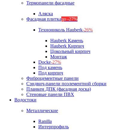
Термопанели фасадные
Аляска
Фасадная плитка
до -27%
Технониколь Hauberk
-26%
Hauberk Камень
Hauberk Кирпич
Цокольный кирпич
Монтаж
Docke
-27%
Под камень
Под кирпич
Фиброцементные панели
Сэндвич-панели поэлементной сборки
Планкен ДПК (фасадная доска)
Стеновые панели ПВХ
Водостоки
Металлические
Ranilla
Интерпрофиль