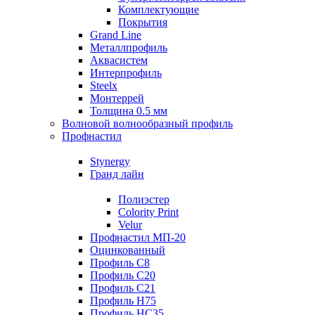
Комплектующие
Покрытия
Grand Line
Металлпрофиль
Аквасистем
Интерпрофиль
Steelx
Монтеррей
Толщина 0.5 мм
Волновой волнообразный профиль
Профнастил
Stynergy
Гранд лайн
Полиэстер
Colority Print
Velur
Профнастил МП-20
Оцинкованный
Профиль С8
Профиль С20
Профиль С21
Профиль Н75
Профиль НС35