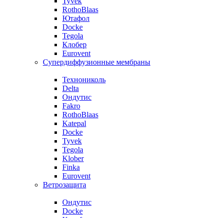
Tyvek
RothoBlaas
Ютафол
Docke
Tegola
Клобер
Eurovent
Супердиффузионные мембраны
Технониколь
Delta
Ондутис
Fakro
RothoBlaas
Katepal
Docke
Tyvek
Tegola
Klober
Finka
Eurovent
Ветрозащита
Ондутис
Docke