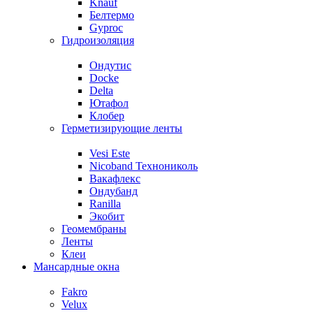
Knauf
Белтермо
Gyproc
Гидроизоляция
Ондутис
Docke
Delta
Ютафол
Клобер
Герметизирующие ленты
Vesi Este
Nicoband Технониколь
Вакафлекс
Ондубанд
Ranilla
Экобит
Геомембраны
Ленты
Клеи
Мансардные окна
Fakro
Velux