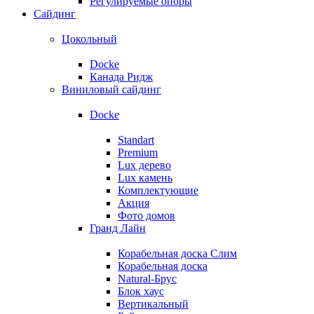
Регулируемые опоры
Сайдинг
Цокольный
Docke
Канада Ридж
Виниловый сайдинг
Docke
Standart
Premium
Lux дерево
Lux камень
Комплектующие
Акция
Фото домов
Гранд Лайн
Корабельная доска Слим
Корабельная доска
Natural-Брус
Блок хаус
Вертикальный