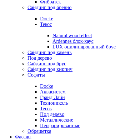
Фибратек
Сайдинг под бревно
Docke
Текос
Natural wood effect
Ardennes блок-хаус
LUX оцилиндрованный брус
Сайдинг под камень
Под дерево
Сайдинг под брус
Сайдинг под кирпич
Софиты
Docke
Аквасистем
Гранд Лайн
Технониколь
Tecos
Под дерево
Металлические
Перфорированные
Обрешетка
Фасады