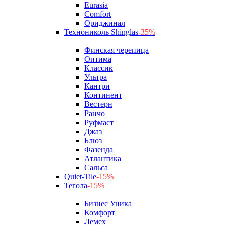
Eurasia
Comfort
Ориджинал
Технониколь Shinglas
-35%
Финская черепица
Оптима
Классик
Ультра
Кантри
Континент
Вестерн
Ранчо
Руфмаст
Джаз
Блюз
Фазенда
Атлантика
Сальса
Quiet-Tile
-15%
Тегола
-15%
Бизнес Уника
Комфорт
Лемех