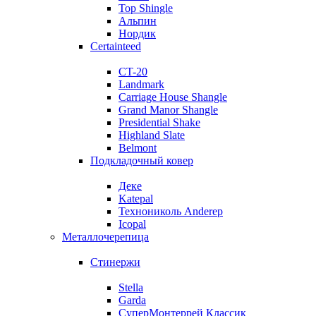
Top Shingle
Альпин
Нордик
Certainteed
CT-20
Landmark
Carriage House Shangle
Grand Manor Shangle
Presidential Shake
Highland Slate
Belmont
Подкладочный ковер
Деке
Katepal
Технониколь Anderep
Icopal
Металлочерепица
Стинержи
Stella
Garda
СуперМонтеррей Классик