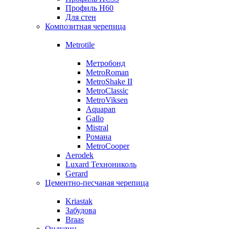
Профиль Н60
Для стен
Композитная черепица
Metrotile
Метробонд
MetroRoman
MetroShake II
MetroClassic
MetroViksen
Aquapan
Gallo
Mistral
Романа
MetroCooper
Aerodek
Luxard Технониколь
Gerard
Цементно-песчаная черепица
Kriastak
Забудова
Braas
Ондулин