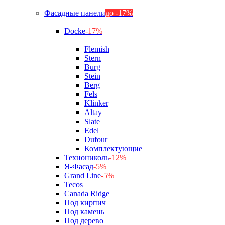
Фасадные панели
до -17%
Docke
-17%
Flemish
Stern
Burg
Stein
Berg
Fels
Klinker
Altay
Slate
Edel
Dufour
Комплектующие
Технониколь
-12%
Я-Фасад
-5%
Grand Line
-5%
Tecos
Canada Ridge
Под кирпич
Под камень
Под дерево