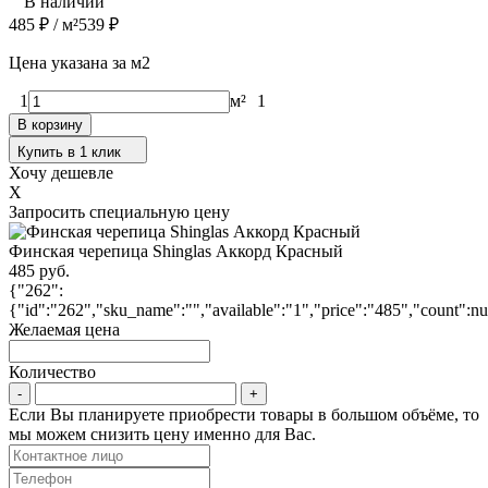
В наличии
485
₽
/ м²
539
₽
Цена указана за м2
1
м²
1
В корзину
Купить в 1 клик
Хочу дешевле
X
Запросить специальную цену
Финская черепица Shinglas Аккорд Красный
485 руб.
{"262":
{"id":"262","sku_name":"","available":"1","price":"485","count":nu
Желаемая цена
Количество
Если Вы планируете приобрести товары в большом объёме, то
мы можем снизить цену именно для Вас.