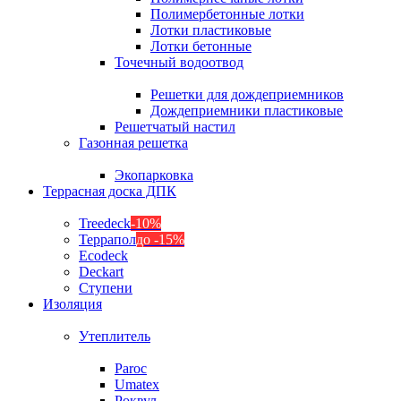
Полимербетонные лотки
Лотки пластиковые
Лотки бетонные
Точечный водоотвод
Решетки для дождеприемников
Дождеприемники пластиковые
Решетчатый настил
Газонная решетка
Экопарковка
Террасная доска ДПК
Treedeck
-10%
Террапол
до -15%
Ecodeck
Deckart
Ступени
Изоляция
Утеплитель
Paroc
Umatex
Роквул