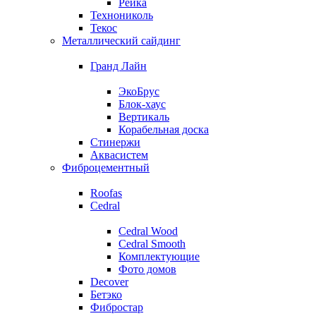
Рейка
Технониколь
Текос
Металлический сайдинг
Гранд Лайн
ЭкоБрус
Блок-хаус
Вертикаль
Корабельная доска
Стинержи
Аквасистем
Фиброцементный
Roofas
Cedral
Cedral Wood
Cedral Smooth
Комплектующие
Фото домов
Decover
Бетэко
Фибростар