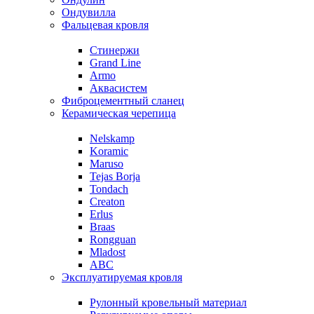
Ондувилла
Фальцевая кровля
Стинержи
Grand Line
Armo
Аквасистем
Фиброцементный сланец
Керамическая черепица
Nelskamp
Koramic
Maruso
Tejas Borja
Tondach
Creaton
Erlus
Braas
Rongguan
Mladost
ABC
Эксплуатируемая кровля
Рулонный кровельный материал