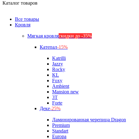
Каталог товаров
Все товары
Кровля
Мягкая кровля
скидки до -35%
Катепал
-15%
Katrilli
Jazzy
Rocky
KL
Foxy
Ambient
Mansion new
3Т
Forte
Деке
-25%
Ламинированная черепица Dragon
Premium
Standart
Europa