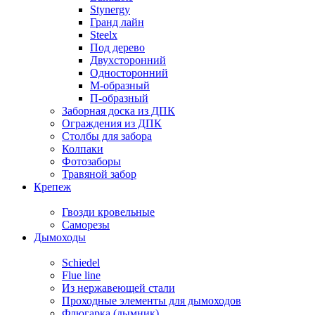
Stynergy
Гранд лайн
Steelx
Под дерево
Двухсторонний
Односторонний
М-образный
П-образный
Заборная доска из ДПК
Ограждения из ДПК
Столбы для забора
Колпаки
Фотозаборы
Травяной забор
Крепеж
Гвозди кровельные
Саморезы
Дымоходы
Schiedel
Flue line
Из нержавеющей стали
Проходные элементы для дымоходов
Флюгарка (дымник)