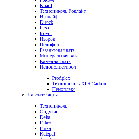
Knauf
Технониколь Роклайт
Изолайф
Dirock
Ursa
Isover
Изорок
Пенофол
Базальтовая вата
Минеральная вата
Каменная вата
Пенополистирол
Profiplex
Технониколь XPS Carbon
Пеноплэкс
Пароизоляция
Технониколь
Ондутис
Delta
Fakro
Finka
Katepal