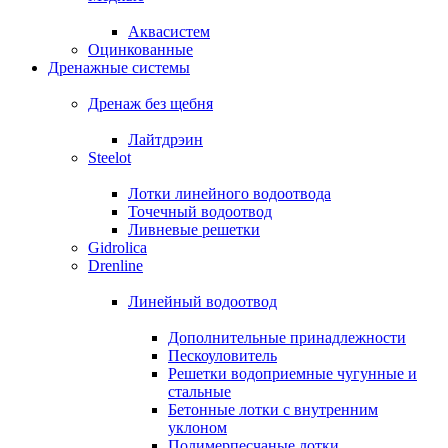
Аквасистем
Оцинкованные
Дренажные системы
Дренаж без щебня
Лайтдрэин
Steelot
Лотки линейного водоотвода
Точечный водоотвод
Ливневые решетки
Gidrolica
Drenline
Линейный водоотвод
Дополнительные принадлежности
Пескоуловитель
Решетки водоприемные чугунные и
стальные
Бетонные лотки с внутренним
уклоном
Полимерпесчаные лотки