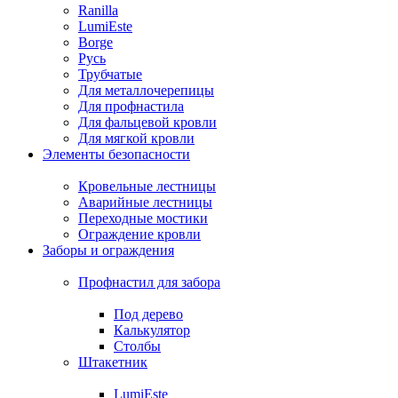
Ranilla
LumiEste
Borge
Русь
Трубчатые
Для металлочерепицы
Для профнастила
Для фальцевой кровли
Для мягкой кровли
Элементы безопасности
Кровельные лестницы
Аварийные лестницы
Переходные мостики
Ограждение кровли
Заборы и ограждения
Профнастил для забора
Под дерево
Калькулятор
Столбы
Штакетник
LumiEste