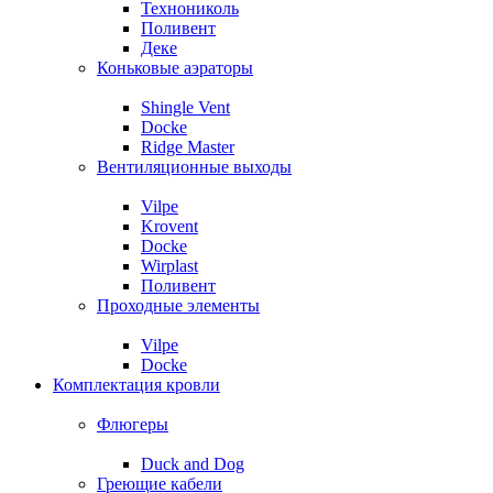
Технониколь
Поливент
Деке
Коньковые аэраторы
Shingle Vent
Docke
Ridge Master
Вентиляционные выходы
Vilpe
Krovent
Docke
Wirplast
Поливент
Проходные элементы
Vilpe
Docke
Комплектация кровли
Флюгеры
Duck and Dog
Греющие кабели