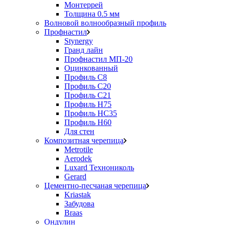
Монтеррей
Толщина 0.5 мм
Волновой волнообразный профиль
Профнастил
Stynergy
Гранд лайн
Профнастил МП-20
Оцинкованный
Профиль С8
Профиль С20
Профиль С21
Профиль Н75
Профиль НС35
Профиль Н60
Для стен
Композитная черепица
Metrotile
Aerodek
Luxard Технониколь
Gerard
Цементно-песчаная черепица
Kriastak
Забудова
Braas
Ондулин