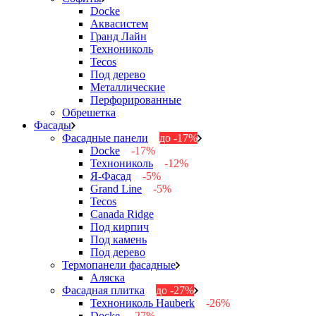
Docke
Аквасистем
Гранд Лайн
Технониколь
Tecos
Под дерево
Металлические
Перфорированные
Обрешетка
Фасады
Фасадные панели
до -17%
Docke
-17%
Технониколь
-12%
Я-Фасад
-5%
Grand Line
-5%
Tecos
Canada Ridge
Под кирпич
Под камень
Под дерево
Термопанели фасадные
Аляска
Фасадная плитка
до -27%
Технониколь Hauberk
-26%
Docke
-27%