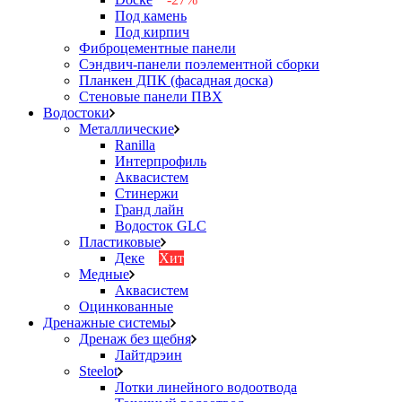
Под камень
Под кирпич
Фиброцементные панели
Сэндвич-панели поэлементной сборки
Планкен ДПК (фасадная доска)
Стеновые панели ПВХ
Водостоки
Металлические
Ranilla
Интерпрофиль
Аквасистем
Стинержи
Гранд лайн
Водосток GLC
Пластиковые
Деке
Хит
Медные
Аквасистем
Оцинкованные
Дренажные системы
Дренаж без щебня
Лайтдрэин
Steelot
Лотки линейного водоотвода