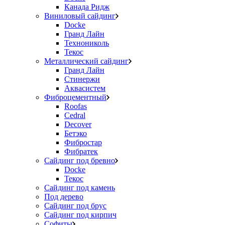
Канада Ридж
Виниловый сайдинг
Docke
Гранд Лайн
Технониколь
Текос
Металлический сайдинг
Гранд Лайн
Стинержи
Аквасистем
Фиброцементный
Roofas
Cedral
Decover
Бетэко
Фибростар
Фибратек
Сайдинг под бревно
Docke
Текос
Сайдинг под камень
Под дерево
Сайдинг под брус
Сайдинг под кирпич
Софиты