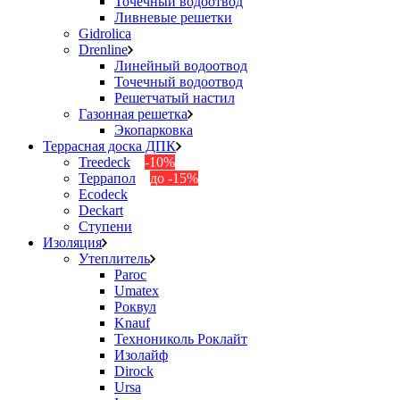
Точечный водоотвод
Ливневые решетки
Gidrolica
Drenline
Линейный водоотвод
Точечный водоотвод
Решетчатый настил
Газонная решетка
Экопарковка
Террасная доска ДПК
Treedeck
-10%
Террапол
до -15%
Ecodeck
Deckart
Ступени
Изоляция
Утеплитель
Paroc
Umatex
Роквул
Knauf
Технониколь Роклайт
Изолайф
Dirock
Ursa