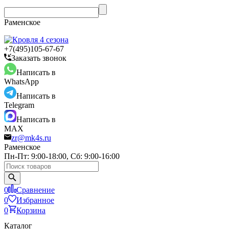
Раменское
+7(495)105-67-67
Заказать звонок
Написать в
WhatsApp
Написать в
Telegram
Написать в
MAX
zr@mk4s.ru
Раменское
Пн-Пт: 9:00-18:00, Сб: 9:00-16:00
0
Сравнение
0
Избранное
0
Корзина
Каталог