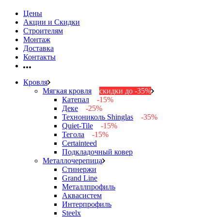
Цены
Акции и Скидки
Строителям
Монтаж
Доставка
Контакты
Кровля
Мягкая кровля
скидки до -35%
Катепал
-15%
Деке
-25%
Технониколь Shinglas
-35%
Quiet-Tile
-15%
Тегола
-15%
Certainteed
Подкладочный ковер
Металлочерепица
Стинержи
Grand Line
Металлпрофиль
Аквасистем
Интерпрофиль
Steelx