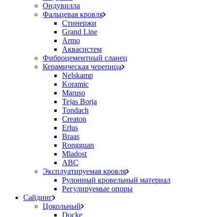
Ондувилла
Фальцевая кровля
Стинержи
Grand Line
Armo
Аквасистем
Фиброцементный сланец
Керамическая черепица
Nelskamp
Koramic
Maruso
Tejas Borja
Tondach
Creaton
Erlus
Braas
Rongguan
Mladost
ABC
Эксплуатируемая кровля
Рулонный кровельный материал
Регулируемые опоры
Сайдинг
Цокольный
Docke